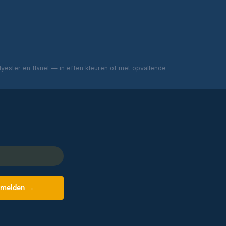
ester en flanel — in effen kleuren of met opvallende
melden →