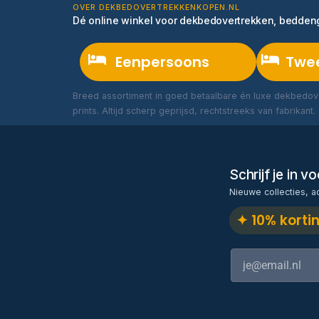
OVER DEKBEDOVERTREKKENKOPEN.NL
Dé online winkel voor dekbedovertrekken, bedde
Eenpersoons
Twe
Breed assortiment in goed betaalbare én luxe dekbedove
prints. Altijd scherp geprijsd, rechtstreeks van fabrikant.
Schrijf je in 
Nieuwe collecties, a
✦ 10% korti