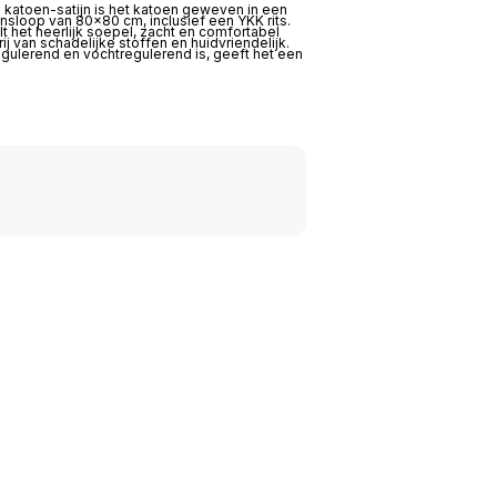
j katoen-satijn is het katoen geweven in een
nsloop van 80×80 cm, inclusief een YKK rits.
lt het heerlijk soepel, zacht en comfortabel
j van schadelijke stoffen en huidvriendelijk.
gulerend en vochtregulerend is, geeft het een