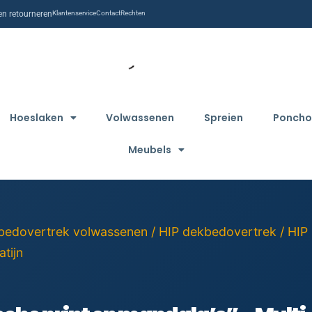
n retourneren
Klantenservice
Contact
Rechten
Hoeslaken
Volwassenen
Spreien
Poncho
Meubels
bedovertrek volwassenen
/
HIP dekbedovertrek
/ HIP
tijn