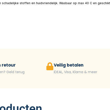
an schadelijke stoffen en huidvriendelijk. Wasbaar op max 40 C en geschi
 retour
Veilig betalen
en? Geld terug
iDEAL, Visa, Klarna & meer
roducten