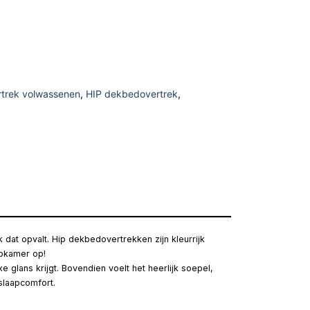
trek volwassenen
,
HIP dekbedovertrek
,
 dat opvalt. Hip dekbedovertrekken zijn kleurrijk
apkamer op!
 glans krijgt. Bovendien voelt het heerlijk soepel,
slaapcomfort.