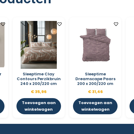
r
Sleeptime Clay
Sleeptime
Contours Perzikbruin
Dreamscape Paars
240 x 200/220 cm
200 x 200/220 cm
€
35,96
€
31,46
Toevoegen aan
Toevoegen aan
winkelwagen
winkelwagen