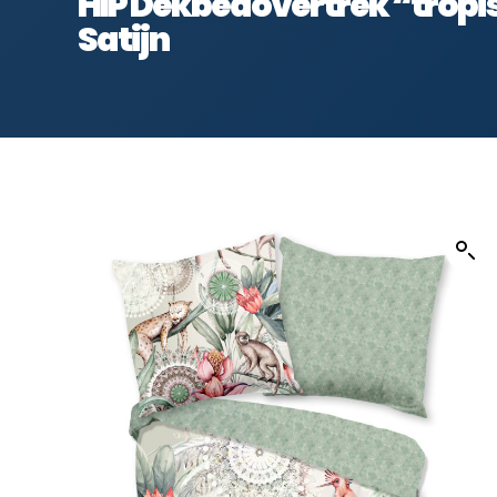
HIP Dekbedovertrek “tropis
Satijn