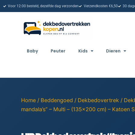
Voor 12:00 besteld, dezelfde dag verzonden
Verzendkosten €6,50
30 dage
Baby
Peuter
Kids
Dieren
Home
/
Beddengoed
/
Dekbedovertrek
/
Dek
mandala’s” – Multi – (135×200 cm) – Katoen Sa