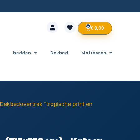
0
€
0,00
bedden
Dekbed
Matrassen
 Dekbedovertrek “tropische print en