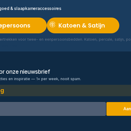
ngoed & slaapkameraccessoires
epersoons
Katoen & Satijn
rtrekken voor twee- en eenpersoonsbedden. Katoen, percale, satijn, poly
Lees meer →
voor onze nieuwsbrief
cties en inspiratie — 1× per week, nooit spam.
ng
Aan