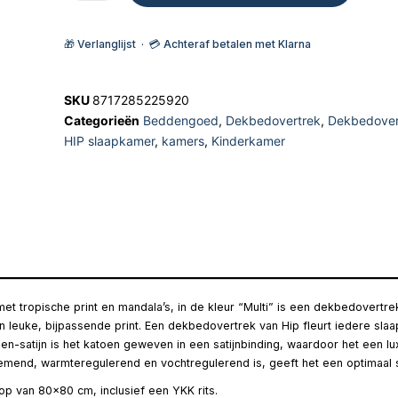
🎁 Verlanglijst · 💳 Achteraf betalen met Klarna
SKU
8717285225920
Categorieën
Beddengoed
,
Dekbedovertrek
,
Dekbedover
HIP slaapkamer
,
kamers
,
Kinderkamer
t tropische print en mandala’s, in de kleur “Multi” is een dekbedovertrek
en leuke, bijpassende print. Een dekbedovertrek van Hip fleurt iedere sla
n-satijn is het katoen geweven in een satijnbinding, waardoor het een luxe
demend, warmteregulerend en vochtregulerend is, geeft het een optimaal 
p van 80×80 cm, inclusief een YKK rits.