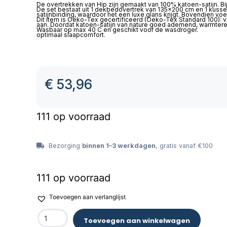
De overtrekken van Hip zijn gemaakt van 100% katoen-satijn. Bi
De set bestaat uit 1 dekbedovertrek van 135×200 cm en 1 kusse
satijnbinding, waardoor het een luxe glans krijgt. Bovendien voe
Dit item is Oeko-Tex gecertificeerd (Oeko-Tex Standard 100): vri
aan. Doordat katoen-satijn van nature goed ademend, warmtere
Wasbaar op max 40 C en geschikt voor de wasdroger.
optimaal slaapcomfort.
€
53,96
111 op voorraad
Bezorging
binnen 1–3 werkdagen
, gratis vanaf €100
111 op voorraad
Toevoegen aan verlanglijst
Toevoegen aan winkelwagen