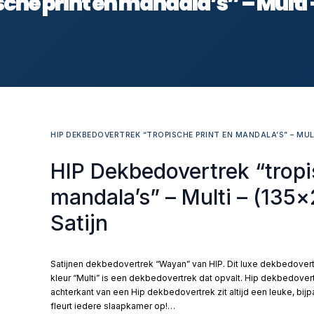
che print en mandala’s” – Multi
HIP DEKBEDOVERTREK “TROPISCHE PRINT EN MANDALA’S” – MULT
HIP Dekbedovertrek “tropi
mandala’s” – Multi – (135
Satijn
Satijnen dekbedovertrek “Wayan” van HIP. Dit luxe dekbedovertr
kleur “Multi” is een dekbedovertrek dat opvalt. Hip dekbedovertr
achterkant van een Hip dekbedovertrek zit altijd een leuke, bi
fleurt iedere slaapkamer op!