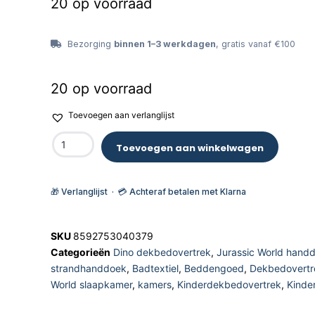
20 op voorraad
Bezorging
binnen 1–3 werkdagen
, gratis vanaf €100
20 op voorraad
Toevoegen aan verlanglijst
Toevoegen aan winkelwagen
🎁 Verlanglijst · 💳 Achteraf betalen met Klarna
SKU
8592753040379
Categorieën
Dino dekbedovertrek
,
Jurassic World hand
strandhanddoek
,
Badtextiel
,
Beddengoed
,
Dekbedovertr
World slaapkamer
,
kamers
,
Kinderdekbedovertrek
,
Kinde