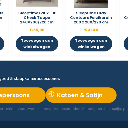
us
Sleeptime Faux Fur
Sleeptime Clay
cm
Check Taupe
Contours Perzikbruin
C
240×200/220 cm
200 x 200/220 cm
€
35,96
€
31,46
Toevoegen aan
Toevoegen aan
winkelwagen
winkelwagen
ngoed & slaapkameraccessoires
epersoons
Katoen & Satijn
rtrekken voor twee- en eenpersoonsbedden. Katoen, percale, satijn, poly
Lees meer →