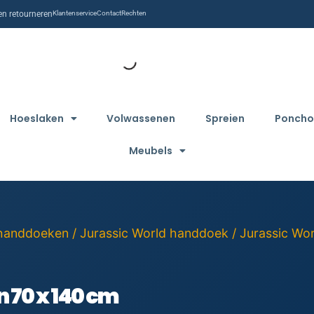
n retourneren
Klantenservice
Contact
Rechten
Hoeslaken
Volwassenen
Spreien
Poncho
Meubels
handdoeken
/
Jurassic World handdoek
/ Jurassic Wo
 70 x 140 cm