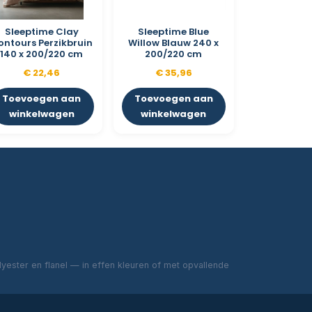
Sleeptime Clay
Sleeptime Blue
ontours Perzikbruin
Willow Blauw 240 x
140 x 200/220 cm
200/220 cm
€
22,46
€
35,96
Toevoegen aan
Toevoegen aan
winkelwagen
winkelwagen
ester en flanel — in effen kleuren of met opvallende