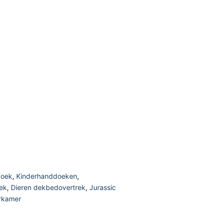
doek
,
Kinderhanddoeken
,
ek
,
Dieren dekbedovertrek
,
Jurassic
rkamer