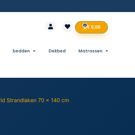
0
€
0,00
bedden
Dekbed
Matrassen
rld Strandlaken 70 x 140 cm