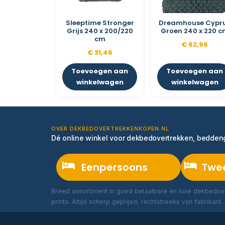
Sleeptime Stronger
Dreamhouse Cypr
Grijs 240 x 200/220
Groen 240 x 220 
cm
€
62,96
€
31,46
Toevoegen aan
Toevoegen aan
winkelwagen
winkelwagen
OVER DEKBEDOVERTREKKENKOPEN.NL
Dé online winkel voor dekbedovertrekken, bedde
Eenpersoons
Twe
Breed assortiment in goed betaalbare én luxe dekbedove
prints. Altijd scherp geprijsd, rechtstreeks van fabrikant.