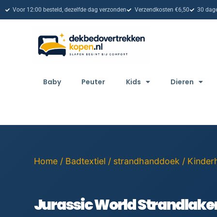
Voor 12:00 besteld, dezelfde dag verzonden
Verzendkosten €6,50
30 dage
Baby
Peuter
Kids
Dieren
Home
/
Badtextiel
/
strandhanddoek
/
Kinder
Jurassic World Strandlaken