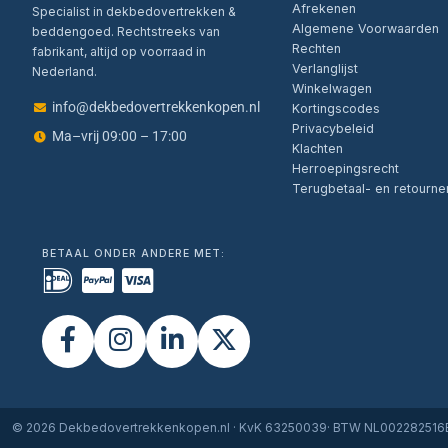
Afrekenen
Specialist in dekbedovertrekken &
Algemene Voorwaarden
beddengoed. Rechtstreeks van
Rechten
fabrikant, altijd op voorraad in
Verlanglijst
Nederland.
Winkelwagen
info@dekbedovertrekkenkopen.nl
Kortingscodes
Privacybeleid
Ma–vrij 09:00 – 17:00
Klachten
Herroepingsrecht
Terugbetaal- en retourne
BETAAL ONDER ANDERE MET:
© 2026 Dekbedovertrekkenkopen.nl · KvK 63250039· BTW NL00228251