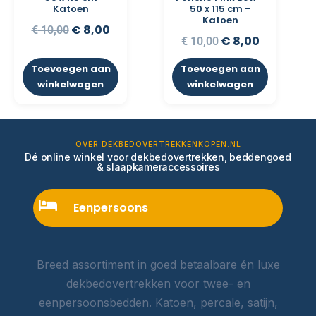
Katoen
50 x 115 cm –
Katoen
€
8,00
€
10,00
€
8,00
€
10,00
Toevoegen aan
Toevoegen aan
winkelwagen
winkelwagen
OVER DEKBEDOVERTREKKENKOPEN.NL
Dé online winkel voor dekbedovertrekken, beddengoed
& slaapkameraccessoires
Eenpersoons
Breed assortiment in goed betaalbare én luxe
dekbedovertrekken voor twee- en
eenpersoonsbedden. Katoen, percale, satijn,