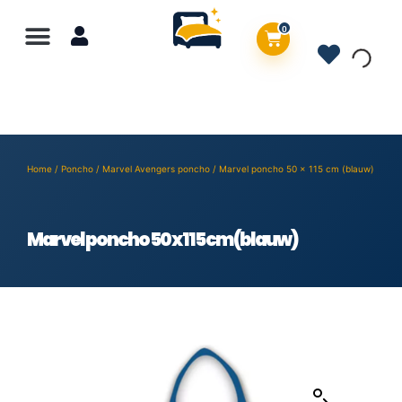
0
Home
/
Poncho
/
Marvel Avengers poncho
/ Marvel poncho 50 x 115 cm (blauw)
Marvel poncho 50 x 115 cm (blauw)