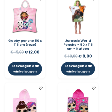
Gabby poncho 50 x
Jurassic World
115 cm (roze)
Poncho – 50 x 115
cm – Katoen
€
12,00
€
15,00
€
8,00
€
10,00
Toevoegen aan
Toevoegen aan
winkelwagen
winkelwagen