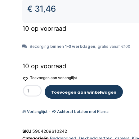
€
31,46
10 op voorraad
Bezorging
binnen 1–3 werkdagen
, gratis vanaf €100
10 op voorraad
Toevoegen aan verlanglijst
Toevoegen aan winkelwagen
🎁 Verlanglijst · 💳 Achteraf betalen met Klarna
SKU
5904209610242
Categorieën
Beddengoed
,
Dekbedovertrek
,
kamers
,
Kin