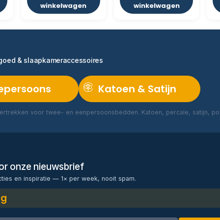
winkelwagen
winkelwagen
ngoed & slaapkameraccessoires
epersoons
Katoen & Satijn
rtrekken voor twee- en eenpersoonsbedden. Katoen, percale, satijn, poly
Lees meer →
voor onze nieuwsbrief
cties en inspiratie — 1× per week, nooit spam.
ng