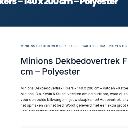
ers – 140 x 200 cm – Polyester
MINIONS DEKBEDOVERTREK FIXERS – 140 X 200 CM – POLYESTER
Minions Dekbedovertrek Fi
cm – Polyester
Minions Dekbedovertrek Fixers – 140 x 200 cm – Katoen – Kat
Minions. O.a. Kevin & Stuart vechten om de surfbord, waar zij 
voor een echte blikvanger in jouw slaapkamer! Het overtrek is tw
het opmaken van het bed. Wordt geleverd met een extra groot k
Een leuk cadeau om te geven voor een verjaardag of de feestd