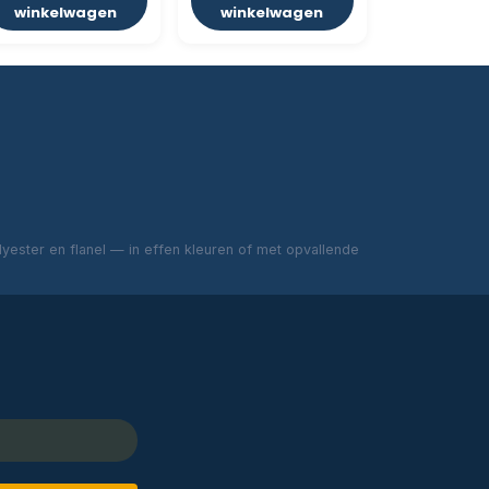
winkelwagen
winkelwagen
ester en flanel — in effen kleuren of met opvallende