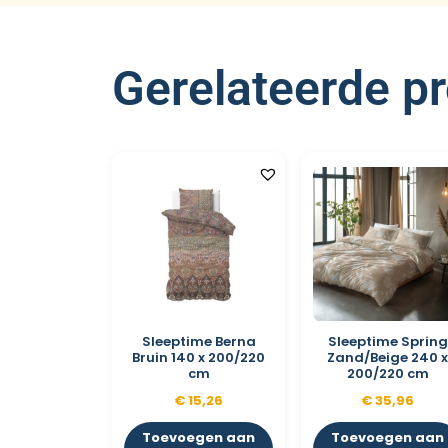
Gerelateerde p
Sleeptime Berna
Sleeptime Spring
Bruin 140 x 200/220
Zand/Beige 240 
cm
200/220 cm
€
15,26
€
35,96
Toevoegen aan
Toevoegen aan