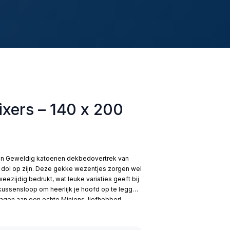
xers – 140 x 200
oen Geweldig katoenen dekbedovertrek van
zo dol op zijn. Deze gekke wezentjes zorgen wel
eezijdig bedrukt, wat leuke variaties geeft bij
ussensloop om heerlijk je hoofd op te leggen.
agen aan een echte Minions-liefhebber!