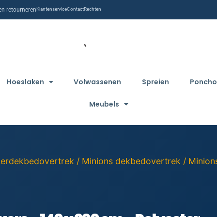
n retourneren
Klantenservice
Contact
Rechten
Hoeslaken
Volwassenen
Spreien
Poncho
Meubels
derdekbedovertrek
/
Minions dekbedovertrek
/ Minion