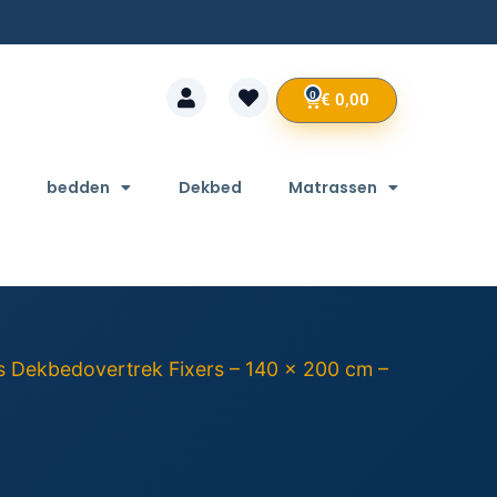
0
€
0,00
bedden
Dekbed
Matrassen
s Dekbedovertrek Fixers – 140 x 200 cm –