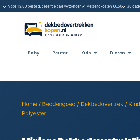
Voor 12:00 besteld, dezelfde dag verzonden
Verzendkosten €6,50
30 dage
Baby
Peuter
Kids
Dieren
Home
/
Beddengoed
/
Dekbedovertrek
/
Kin
Polyester