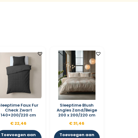
Sleeptime Faux Fur
Sleeptime Blush
Check Zwart
Angles Zand/Beige
140×200/220 cm
200 x 200/220 cm
€
22,46
€
31,46
Toevoegen aan
Toevoegen aan