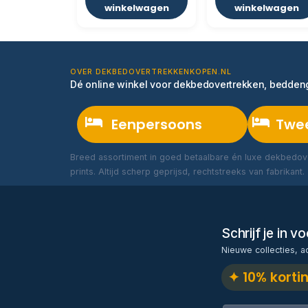
winkelwagen
winkelwagen
OVER DEKBEDOVERTREKKENKOPEN.NL
Dé online winkel voor dekbedovertrekken, bedde
Eenpersoons
Twe
Breed assortiment in goed betaalbare én luxe dekbedove
prints. Altijd scherp geprijsd, rechtstreeks van fabrikant.
Schrijf je in 
Nieuwe collecties, a
✦ 10% korti