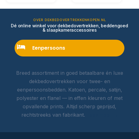
OVER DEKBEDOVERTREKKENKOPEN.NL
Dé online winkel voor dekbedovertrekken, beddengoed
& slaapkameraccessoires
Eenpersoons
Breed assortiment in goed betaalbare én luxe
dekbedovertrekken voor twee- en
eenpersoonsbedden. Katoen, percale, satijn,
polyester en flanel — in effen kleuren of met
opvallende prints. Altijd scherp geprijsd,
rechtstreeks van fabrikant.
Lees meer →