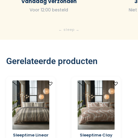
Vandaag verzonden
3
Voor 12:00 besteld
Niet
Gerelateerde producten
Sleeptime Linear
Sleeptime Clay