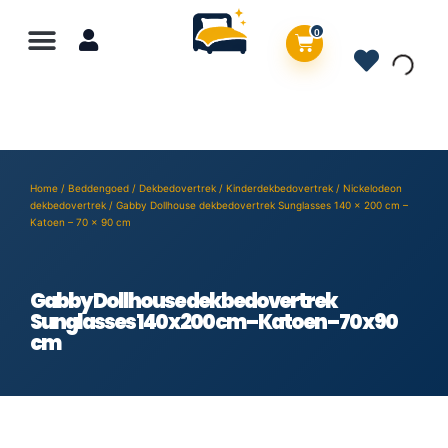
0
Home
/
Beddengoed
/
Dekbedovertrek
/
Kinderdekbedovertrek
/
Nickelodeon
dekbedovertrek
/ Gabby Dollhouse dekbedovertrek Sunglasses 140 x 200 cm –
Katoen – 70 x 90 cm
Gabby Dollhouse dekbedovertrek
Sunglasses 140 x 200 cm – Katoen – 70 x 90
cm