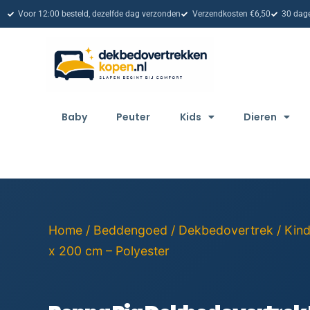
Voor 12:00 besteld, dezelfde dag verzonden
Verzendkosten €6,50
30 dage
Baby
Peuter
Kids
Dieren
Home
/
Beddengoed
/
Dekbedovertrek
/
Kin
x 200 cm – Polyester