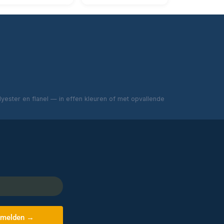
ester en flanel — in effen kleuren of met opvallende
melden →