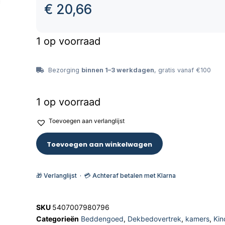
€
20,66
1 op voorraad
Bezorging
binnen 1–3 werkdagen
, gratis vanaf €100
1 op voorraad
Toevoegen aan verlanglijst
Toevoegen aan winkelwagen
🎁 Verlanglijst · 💳 Achteraf betalen met Klarna
SKU
5407007980796
Categorieën
Beddengoed
,
Dekbedovertrek
,
kamers
,
Kin