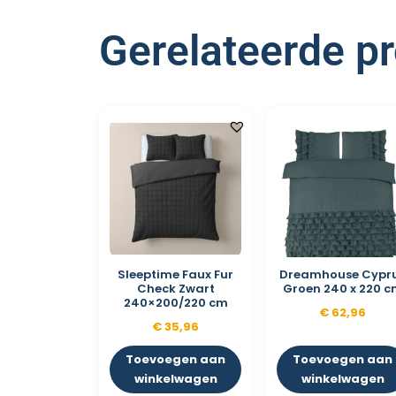
Gerelateerde p
Sleeptime Faux Fur
Dreamhouse Cypr
Check Zwart
Groen 240 x 220 
240×200/220 cm
€
62,96
€
35,96
Toevoegen aan
Toevoegen aan
winkelwagen
winkelwagen