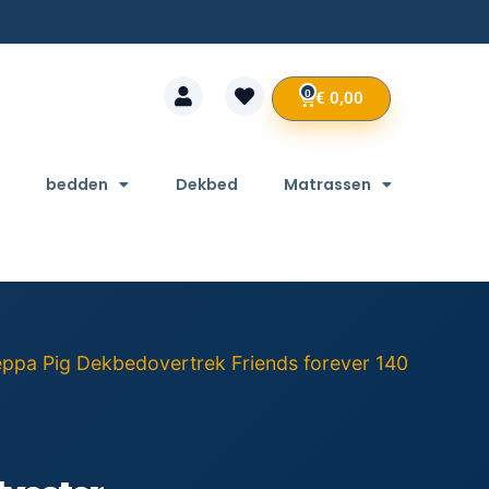
0
€
0,00
bedden
Dekbed
Matrassen
eppa Pig Dekbedovertrek Friends forever 140