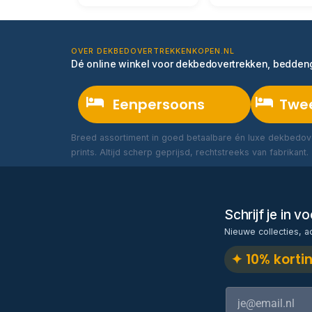
OVER DEKBEDOVERTREKKENKOPEN.NL
Dé online winkel voor dekbedovertrekken, bedde
Eenpersoons
Twe
Breed assortiment in goed betaalbare én luxe dekbedove
prints. Altijd scherp geprijsd, rechtstreeks van fabrikant.
Schrijf je in 
Nieuwe collecties, a
✦ 10% korti