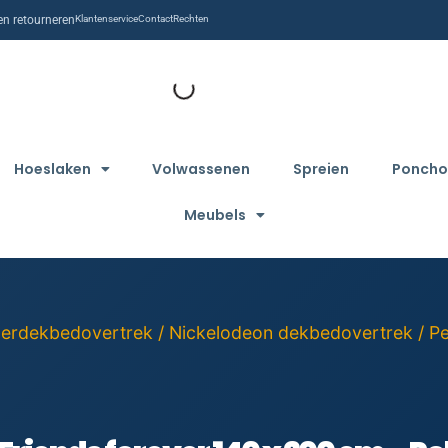
n retourneren
Klantenservice
Contact
Rechten
Hoeslaken
Volwassenen
Spreien
Poncho
Meubels
derdekbedovertrek
/
Nickelodeon dekbedovertrek
/ P