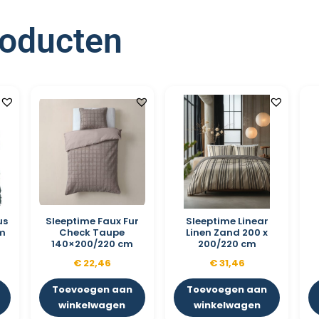
roducten
us
Sleeptime Faux Fur
Sleeptime Linear
cm
Check Taupe
Linen Zand 200 x
140×200/220 cm
200/220 cm
€
22,46
€
31,46
Toevoegen aan
Toevoegen aan
winkelwagen
winkelwagen