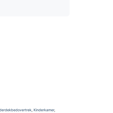
derdekbedovertrek
,
Kinderkamer
,