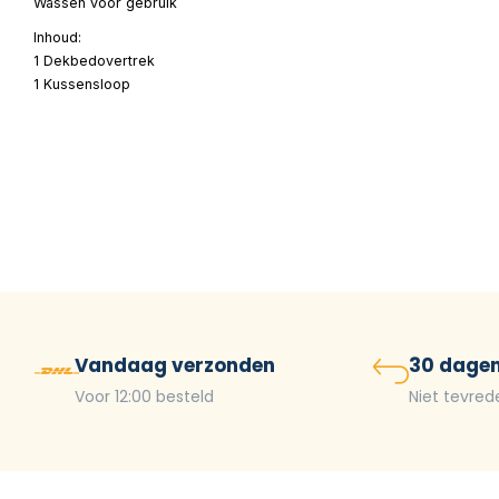
Wassen voor gebruik
Inhoud:
1 Dekbedovertrek
1 Kussensloop
Vandaag verzonden
30 dagen
Voor 12:00 besteld
Niet tevred