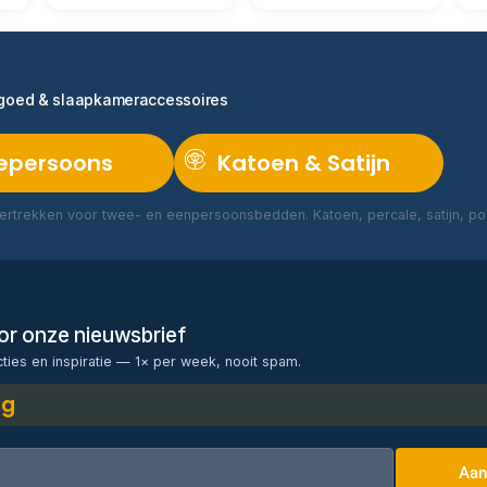
ngoed & slaapkameraccessoires
epersoons
Katoen & Satijn
rtrekken voor twee- en eenpersoonsbedden. Katoen, percale, satijn, poly
Lees meer →
voor onze nieuwsbrief
cties en inspiratie — 1× per week, nooit spam.
ng
Aan