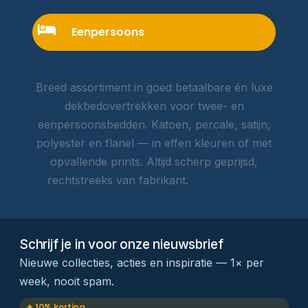
Eenpersoons
Breed assortiment in goed betaalbare én luxe
dekbedovertrekken voor twee- en
eenpersoonsbedden. Katoen, percale, satijn,
polyester en flanel — in effen kleuren of met
opvallende prints. Altijd scherp geprijsd,
rechtstreeks van fabrikant.
Lees meer →
Schrijf je in voor onze nieuwsbrief
Nieuwe collecties, acties en inspiratie — 1× per
week, nooit spam.
✦ 10% korting