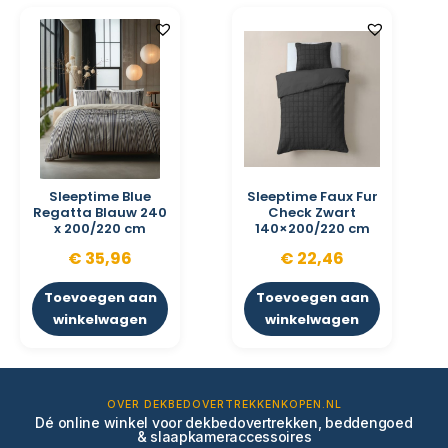
Sleeptime Blue
Sleeptime Faux Fur
Regatta Blauw 240
Check Zwart
x 200/220 cm
140×200/220 cm
€
35,96
€
22,46
Toevoegen aan
Toevoegen aan
winkelwagen
winkelwagen
OVER DEKBEDOVERTREKKENKOPEN.NL
Dé online winkel voor dekbedovertrekken, beddengoed
& slaapkameraccessoires