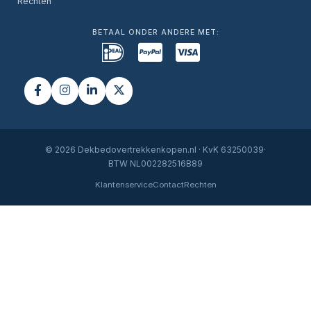
Rechten
BETAAL ONDER ANDERE MET:
© 2026 Dekbedovertrekkenkopen.nl · KvK 63250039·
BTW NL002282516B89
Klantenservice
Contact
Rechten