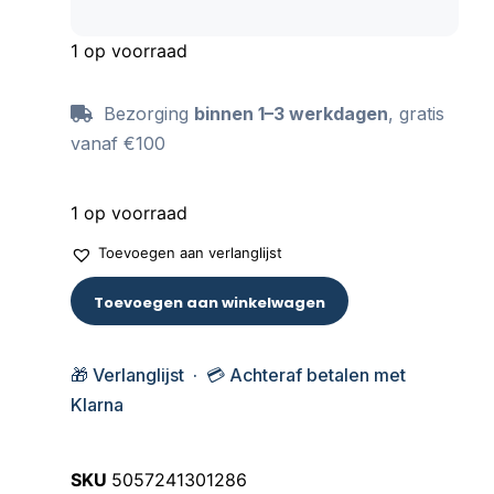
van het dekbedje. Een leuk cadeau idee voor
de babyshower of bij het kraambezoek.
1 op voorraad
Bezorging
binnen 1–3 werkdagen
, gratis
vanaf €100
1 op voorraad
Toevoegen aan verlanglijst
Toevoegen aan winkelwagen
🎁 Verlanglijst · 💳 Achteraf betalen met
Klarna
SKU
5057241301286