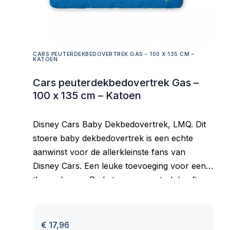
CARS PEUTERDEKBEDOVERTREK GAS – 100 X 135 CM –
KATOEN
Cars peuterdekbedovertrek Gas –
100 x 135 cm – Katoen
Disney Cars Baby Dekbedovertrek, LMQ. Dit
stoere baby dekbedovertrek is een echte
aanwinst voor de allerkleinste fans van
Disney Cars. Een leuke toevoeging voor een
thema-kamer. De katoenen overtrek heeft
een afbeelding van Lightning McQueen op de
voorkant en de achterzijde heeft een ander
dessin. Dit geeft een leuk effect bij openslaan
€
17,96