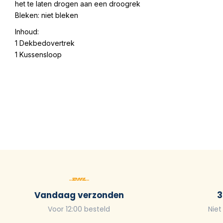
het te laten drogen aan een droogrek
Bleken: niet bleken
Inhoud:
1 Dekbedovertrek
1 Kussensloop
Vandaag verzonden
3
Voor 12:00 besteld
Niet