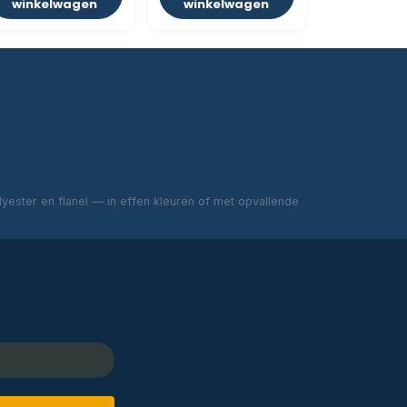
winkelwagen
winkelwagen
ester en flanel — in effen kleuren of met opvallende