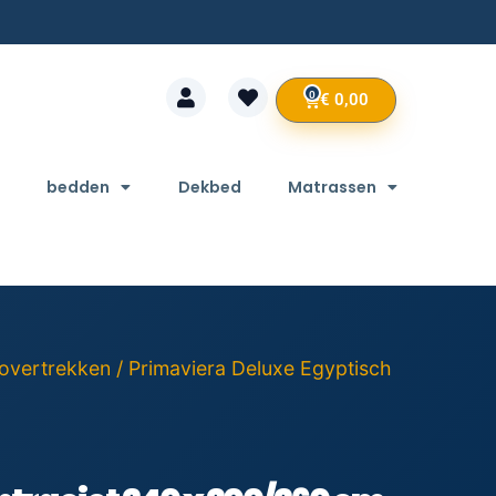
0
€
0,00
bedden
Dekbed
Matrassen
overtrekken
/ Primaviera Deluxe Egyptisch