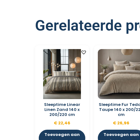
Gerelateerde p
Sleeptime Linear
Sleeptime Fur Ted
Linen Zand 140 x
Taupe 140 x 200/2
200/220 cm
cm
€
22,46
€
26,96
Toevoegen aan
Toevoegen aan