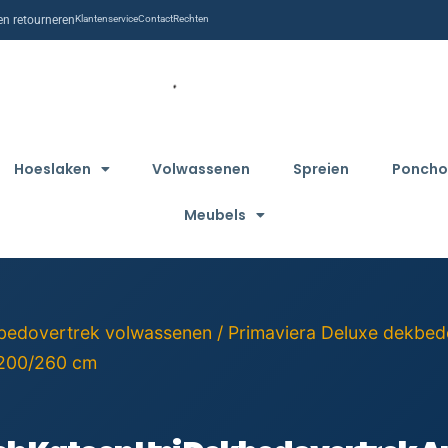
n retourneren
Klantenservice
Contact
Rechten
Hoeslaken
Volwassenen
Spreien
Poncho
Meubels
bedovertrek volwassenen
/
Primaviera Deluxe dekbed
 200/260 cm