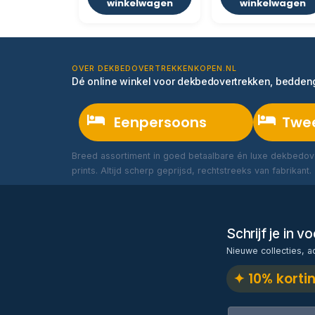
winkelwagen
winkelwagen
OVER DEKBEDOVERTREKKENKOPEN.NL
Dé online winkel voor dekbedovertrekken, bedde
Eenpersoons
Twe
Breed assortiment in goed betaalbare én luxe dekbedove
prints. Altijd scherp geprijsd, rechtstreeks van fabrikant.
Schrijf je in 
Nieuwe collecties, a
✦ 10% korti