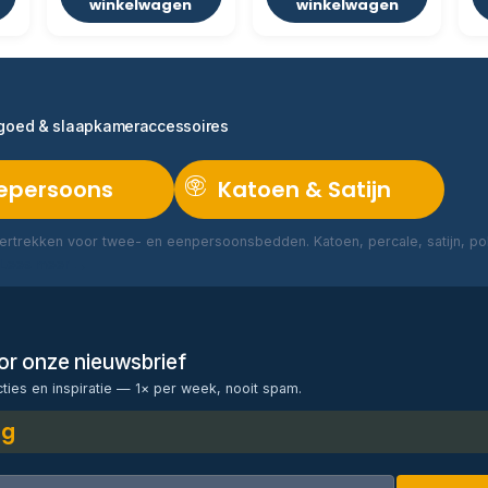
winkelwagen
winkelwagen
ngoed & slaapkameraccessoires
epersoons
Katoen & Satijn
rtrekken voor twee- en eenpersoonsbedden. Katoen, percale, satijn, poly
Lees meer →
voor onze nieuwsbrief
cties en inspiratie — 1× per week, nooit spam.
ng