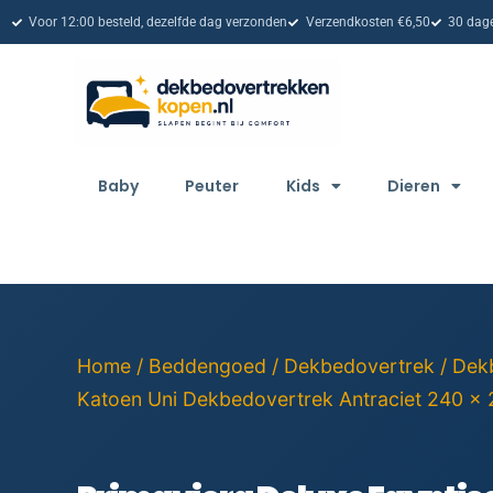
Voor 12:00 besteld, dezelfde dag verzonden
Verzendkosten €6,50
30 dage
Baby
Peuter
Kids
Dieren
Home
/
Beddengoed
/
Dekbedovertrek
/
Dek
Katoen Uni Dekbedovertrek Antraciet 240 x