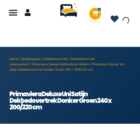
0
Home
/
Beddengoed
/
Dekbedovertrek
/
Dekbedovertrek
volwassenen
/
Primaviera Deluxe dekbedovertrekken
/ Primaviera Deluxe Uni
Satijn Dekbedovertrek Donker Groen 240 x 200/220 cm
Primaviera Deluxe Uni Satijn
Dekbedovertrek Donker Groen 240 x
200/220 cm