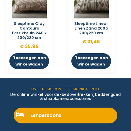
Sleeptime Clay
Sleeptime Linear
Contours
Linen Zand 200 x
Perzikbruin 240 x
200/220 cm
200/220 cm
€
31,46
€
35,96
Toevoegen aan
Toevoegen aan
winkelwagen
winkelwagen
OVER DEKBEDOVERTREKKENKOPEN.NL
Dé online winkel voor dekbedovertrekken, beddengoed
& slaapkameraccessoires
Eenpersoons