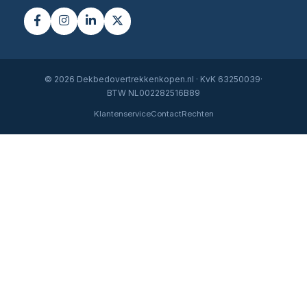
© 2026 Dekbedovertrekkenkopen.nl · KvK 63250039·
BTW NL002282516B89
Klantenservice
Contact
Rechten