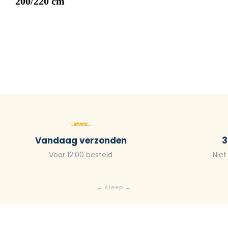
200/220 cm
Vandaag verzonden
3
Voor 12:00 besteld
Niet