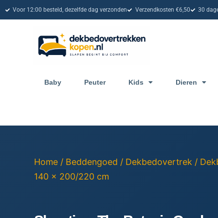
Voor 12:00 besteld, dezelfde dag verzonden
Verzendkosten €6,50
30 dage
Baby
Peuter
Kids
Dieren
Home
/
Beddengoed
/
Dekbedovertrek
/
Dek
140 x 200/220 cm