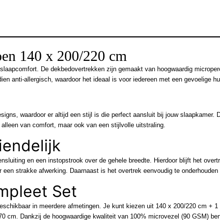
oen 140 x 200/220 cm
al slaapcomfort. De dekbedovertrekken zijn gemaakt van hoogwaardig micrope
en anti-allergisch, waardoor het ideaal is voor iedereen met een gevoelige hui
igns, waardoor er altijd een stijl is die perfect aansluit bij jouw slaapkamer. 
alleen van comfort, maar ook van een stijlvolle uitstraling.
endelijk
uiting en een instopstrook over de gehele breedte. Hierdoor blijft het overtr
oor een strakke afwerking. Daarnaast is het overtrek eenvoudig te onderhoude
mpleet Set
beschikbaar in meerdere afmetingen. Je kunt kiezen uit 140 x 200/220 cm + 
0 cm. Dankzij de hoogwaardige kwaliteit van 100% microvezel (90 GSM) ben