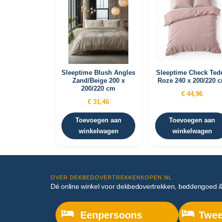
Sleeptime Blush Angles
Sleeptime Check Ted
Zand/Beige 200 x
Roze 240 x 200/220 
200/220 cm
€
44,96
€
31,46
Toevoegen aan
Toevoegen aan
winkelwagen
winkelwagen
OVER DEKBEDOVERTREKKENKOPEN.NL
Dé online winkel voor dekbedovertrekken, beddengoed 
Eenpersoons
Twee