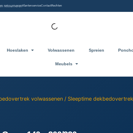
n retourneren
Klantenservice
Contact
Rechten
Hoeslaken
Volwassenen
Spreien
Ponch
Meubels
bedovertrek volwassenen
/
Sleeptime dekbedovertre