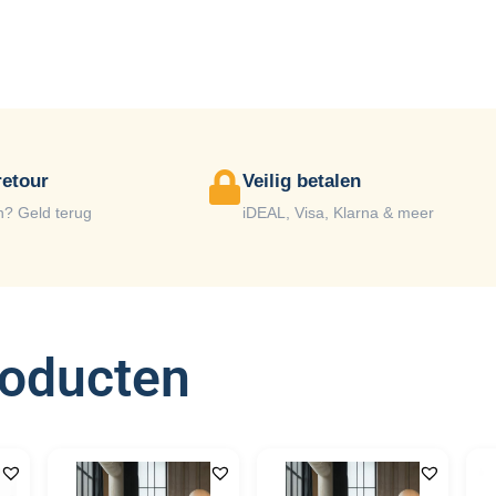
retour
Veilig betalen
n? Geld terug
iDEAL, Visa, Klarna & meer
roducten