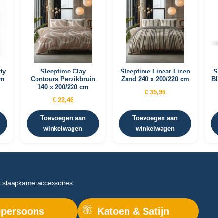
dy
Sleeptime Clay
Sleeptime Linear Linen
S
cm
Contours Perzikbruin
Zand 240 x 200/220 cm
Bl
140 x 200/220 cm
€
35,96
€
22,46
Toevoegen aan
Toevoegen aan
winkelwagen
winkelwagen
& slaapkameraccessoires
persoons
Katoen & Satijn