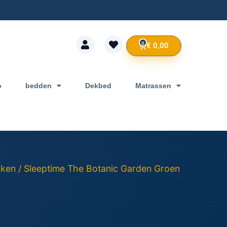
0
€
0,00
o
bedden
Dekbed
Matrassen
kken
/ Sleeptime The Botanic Garden Groen