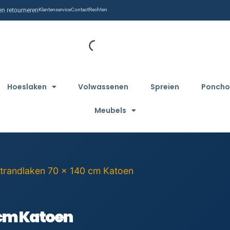
n retourneren
Klantenservice
Contact
Rechten
Hoeslaken
Volwassenen
Spreien
Poncho
Meubels
strandlaken 70 x 140 cm Katoen
 cm Katoen