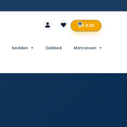
0
€
0,00
bedden
Dekbed
Matrassen