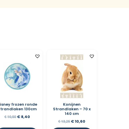
isney frozen ronde
Konijnen
trandlaken 130cm
Strandlaken – 70 x
140 cm
€
8,40
€
10,50
€
10,60
€
13,25