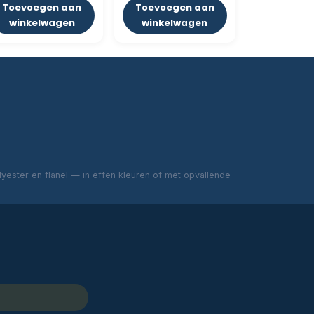
Toevoegen aan
Toevoegen aan
winkelwagen
winkelwagen
ester en flanel — in effen kleuren of met opvallende