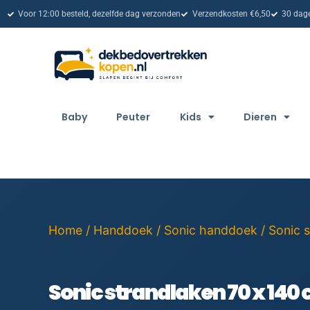
Voor 12:00 besteld, dezelfde dag verzonden
Verzendkosten €6,50
30 dage
Baby
Peuter
Kids
Dieren
Home
/
Handdoek
/
Sonic handdoek
/ Sonic 
Sonic strandlaken 70 x 140