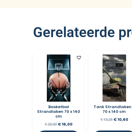
Gerelateerde p
Basketbal
Tank Strandlaken
Strandlaken 70 x 140
70 x 140 cm
cm
€
10,60
€
13,25
€
16,00
€
20,00