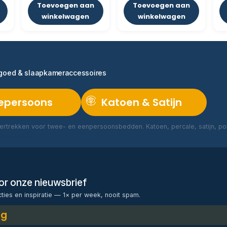
Toevoegen aan
Toevoegen aan
winkelwagen
winkelwagen
ngoed & slaapkameraccessoires
epersoons
Katoen & Satijn
rtrekken voor twee- en eenpersoonsbedden. Katoen, percale, satijn, poly
Lees meer →
voor onze nieuwsbrief
cties en inspiratie — 1× per week, nooit spam.
ng