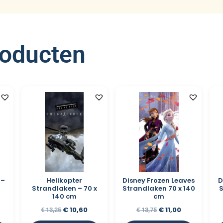
roducten
 –
Helikopter
Disney Frozen Leaves
D
Strandlaken – 70 x
Strandlaken 70 x 140
S
140 cm
cm
€
10,60
€
11,00
€
13,25
€
13,75