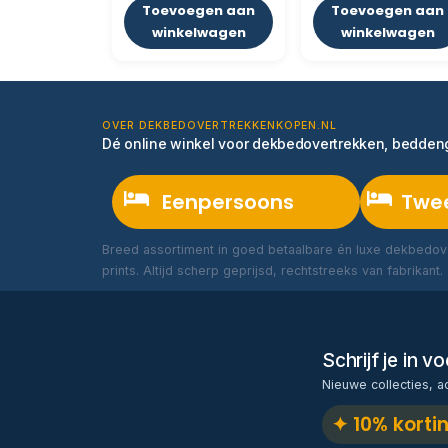
Toevoegen aan
Toevoegen aan
winkelwagen
winkelwagen
OVER DEKBEDOVERTREKKENKOPEN.NL
Dé online winkel voor dekbedovertrekken, bedde
Eenpersoons
Twe
Breed assortiment in goed betaalbare én luxe dekbedove
prints. Altijd scherp geprijsd, rechtstreeks van fabrikant.
Schrijf je in 
Nieuwe collecties, a
✦ 10% korti