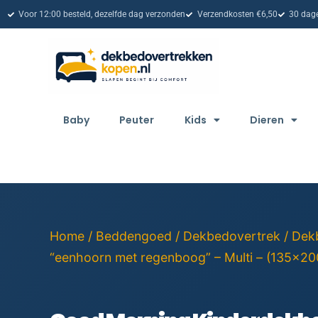
Voor 12:00 besteld, dezelfde dag verzonden
Verzendkosten €6,50
30 dage
Baby
Peuter
Kids
Dieren
Home
/
Beddengoed
/
Dekbedovertrek
/
Dek
“eenhoorn met regenboog” – Multi – (135×20