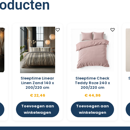
roducten
Sleeptime Linear
Sleeptime Check
x
Linen Zand 140 x
Teddy Roze 240 x
200/220 cm
200/220 cm
€
22,46
€
44,96
Toevoegen aan
Toevoegen aan
winkelwagen
winkelwagen