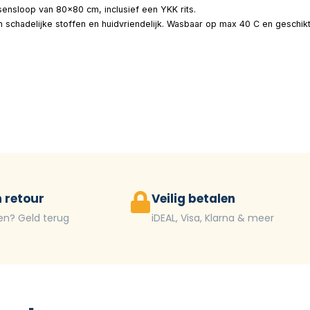
ensloop van 80×80 cm, inclusief een YKK rits.
an schadelijke stoffen en huidvriendelijk. Wasbaar op max 40 C en geschi
 retour
Veilig betalen
en? Geld terug
iDEAL, Visa, Klarna & meer