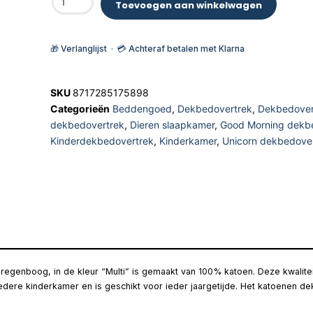
Toevoegen aan winkelwagen
🎁 Verlanglijst · 💳 Achteraf betalen met Klarna
SKU
8717285175898
Categorieën
Beddengoed
,
Dekbedovertrek
,
Dekbedover
dekbedovertrek
,
Dieren slaapkamer
,
Good Morning dekb
Kinderdekbedovertrek
,
Kinderkamer
,
Unicorn dekbedove
egenboog, in de kleur “Multi” is gemaakt van 100% katoen. Deze kwalite
dere kinderkamer en is geschikt voor ieder jaargetijde. Het katoenen dek