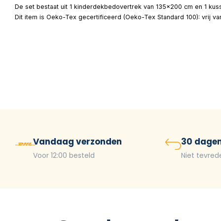
De set bestaat uit 1 kinderdekbedovertrek van 135×200 cm en 1 kuss
Dit item is Oeko-Tex gecertificeerd (Oeko-Tex Standard 100): vrij v
Vandaag verzonden
30 dagen
Voor 12:00 besteld
Niet tevred