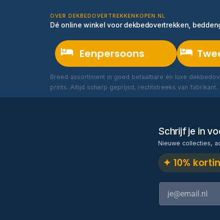
OVER DEKBEDOVERTREKKENKOPEN.NL
Dé online winkel voor dekbedovertrekken, bedde
Eenpersoons
Twe
Breed assortiment in goed betaalbare én luxe dekbedove
prints. Altijd scherp geprijsd, rechtstreeks van fabrikant.
Schrijf je in 
Nieuwe collecties, a
✦ 10% korti