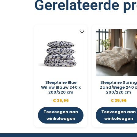
Gerelateerde p
Sleeptime Blue
Sleeptime Spring
Willow Blauw 240 x
Zand/Beige 240 
200/220 cm
200/220 cm
€
35,96
€
35,96
Toevoegen aan
Toevoegen aan
winkelwagen
winkelwagen