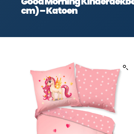
Good Morning Kinderdekbe
cm) – Katoen