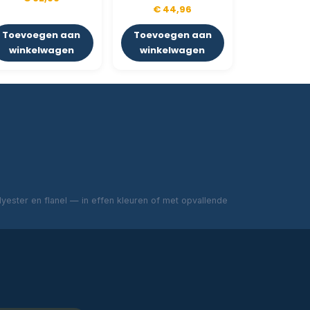
€
44,96
Toevoegen aan
Toevoegen aan
winkelwagen
winkelwagen
ester en flanel — in effen kleuren of met opvallende