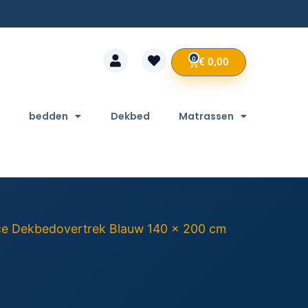
0
€
0,00
bedden
Dekbed
Matrassen
ce Dekbedovertrek Blauw 140 x 200 cm