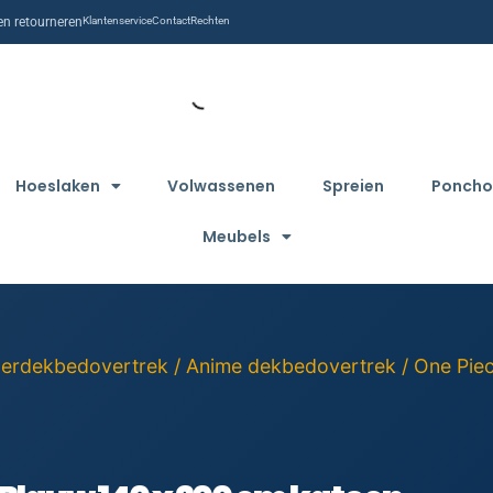
n retourneren
Klantenservice
Contact
Rechten
Hoeslaken
Volwassenen
Spreien
Poncho
Meubels
derdekbedovertrek
/
Anime dekbedovertrek
/ One Pie