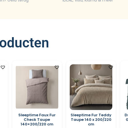
en? Geld terug
iDEAL, Visa, Klarna & meer
roducten
Sleeptime Faux Fur
Sleeptime Fur Teddy
D
Check Taupe
Taupe 140 x 200/220
G
140×200/220 cm
cm