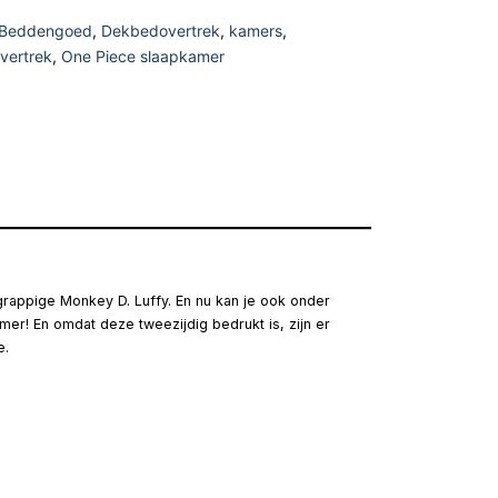
Beddengoed
,
Dekbedovertrek
,
kamers
,
vertrek
,
One Piece slaapkamer
appige Monkey D. Luffy. En nu kan je ook onder
er! En omdat deze tweezijdig bedrukt is, zijn er
e.