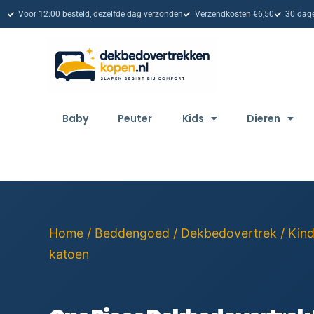
Voor 12:00 besteld, dezelfde dag verzonden
Verzendkosten €6,50
30 dage
Baby
Peuter
Kids
Dieren
Home
/
Beddengoed
/
Dekbedovertrek
/
Kin
katoen