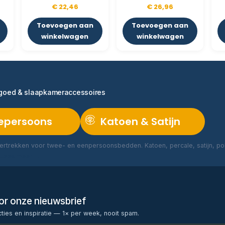
€
22,46
€
26,96
Toevoegen aan
Toevoegen aan
winkelwagen
winkelwagen
ngoed & slaapkameraccessoires
epersoons
Katoen & Satijn
rtrekken voor twee- en eenpersoonsbedden. Katoen, percale, satijn, poly
Lees meer →
voor onze nieuwsbrief
cties en inspiratie — 1× per week, nooit spam.