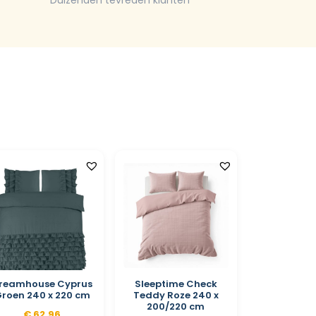
Duizenden tevreden klanten
reamhouse Cyprus
Sleeptime Check
roen 240 x 220 cm
Teddy Roze 240 x
200/220 cm
€
62,96