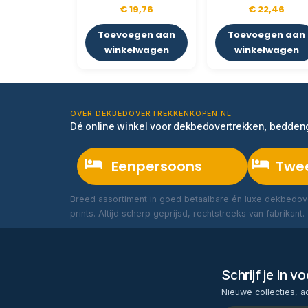
€
19,76
€
22,46
Toevoegen aan
Toevoegen aan
winkelwagen
winkelwagen
OVER DEKBEDOVERTREKKENKOPEN.NL
Dé online winkel voor dekbedovertrekken, bedde
Eenpersoons
Twe
Breed assortiment in goed betaalbare én luxe dekbedove
prints. Altijd scherp geprijsd, rechtstreeks van fabrikant.
Schrijf je in 
Nieuwe collecties, a