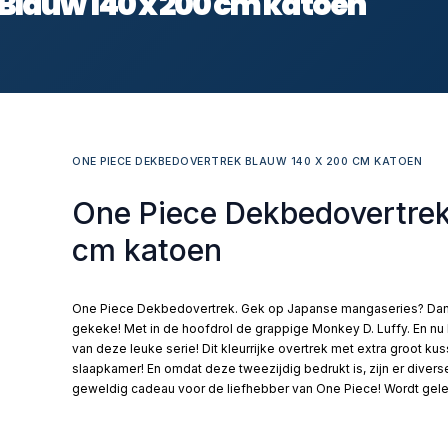
Blauw 140 x 200 cm katoen
ONE PIECE DEKBEDOVERTREK BLAUW 140 X 200 CM KATOEN
One Piece Dekbedovertrek
cm katoen
One Piece Dekbedovertrek. Gek op Japanse mangaseries? Dan 
gekeke! Met in de hoofdrol de grappige Monkey D. Luffy. En n
van deze leuke serie! Dit kleurrijke overtrek met extra groot k
slaapkamer! En omdat deze tweezijdig bedrukt is, zijn er dive
geweldig cadeau voor de liefhebber van One Piece! Wordt gelev