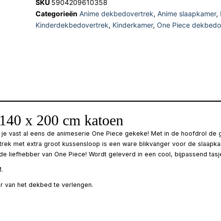
SKU
5904209610358
Categorieën
Anime dekbedovertrek
,
Anime slaapkamer
,
Kinderdekbedovertrek
,
Kinderkamer
,
One Piece dekbedo
140 x 200 cm katoen
 vast al eens de animeserie One Piece gekeke! Met in de hoofdrol de gr
trek met extra groot kussensloop is een ware blikvanger voor de slaapkam
 liefhebber van One Piece! Wordt geleverd in een cool, bijpassend tasj
.
r van het dekbed te verlengen.