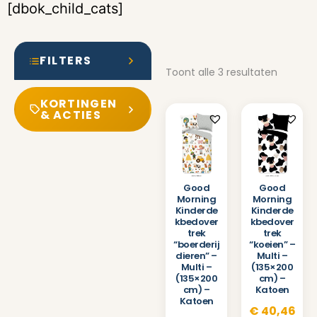
[dbok_child_cats]
FILTERS
Toont alle 3 resultaten
KORTINGEN
& ACTIES
Good
Good
Morning
Morning
Kinderde
Kinderde
kbedover
kbedover
trek
trek
“boerderij
“koeien” –
dieren” –
Multi –
Multi –
(135×200
(135×200
cm) –
cm) –
Katoen
Katoen
€
40,46