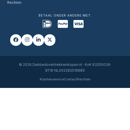
Rechten
BETAAL ONDER ANDERE MET:
© 2026 Dekbedovertrekkenkopen.nl · KvK 63250039·
BTW NL002282516B89
Klantenservice
Contact
Rechten