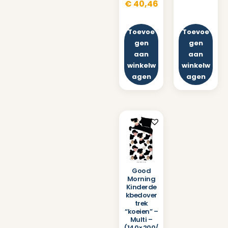
€
40,46
Toevoe
Toevoe
gen
gen
aan
aan
winkelw
winkelw
agen
agen
Good
Morning
Kinderde
kbedover
trek
“koeien” –
Multi –
(140×200/