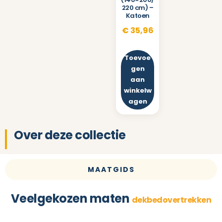
220 cm) –
Katoen
€
35,96
Toevoe
gen
aan
winkelw
agen
Over deze collectie
MAATGIDS
Veelgekozen maten
dekbedovertrekken