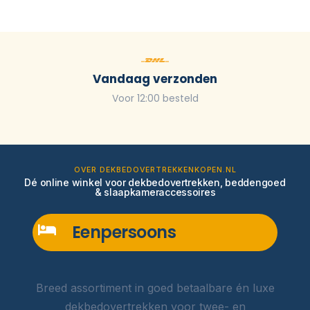
Vandaag verzonden
Voor 12:00 besteld
OVER DEKBEDOVERTREKKENKOPEN.NL
Dé online winkel voor dekbedovertrekken, beddengoed
& slaapkameraccessoires
Eenpersoons
Breed assortiment in goed betaalbare én luxe
dekbedovertrekken voor twee- en