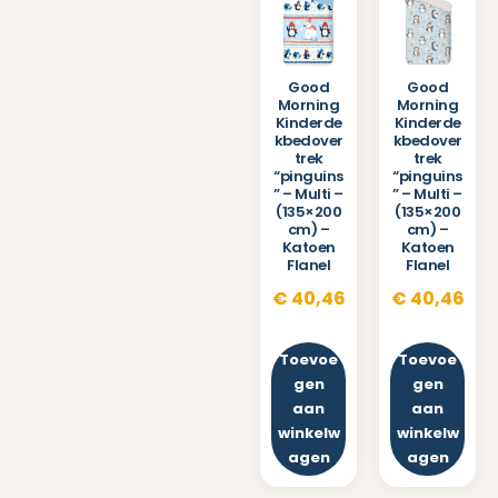
Good
Good
Morning
Morning
Kinderde
Kinderde
kbedover
kbedover
trek
trek
“pinguins
“pinguins
” – Multi –
” – Multi –
(135×200
(135×200
cm) –
cm) –
Katoen
Katoen
Flanel
Flanel
€
40,46
€
40,46
Toevoe
Toevoe
gen
gen
aan
aan
winkelw
winkelw
agen
agen