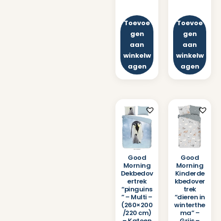
Toevoe
Toevoe
gen
gen
aan
aan
winkelw
winkelw
agen
agen
Good
Good
Morning
Morning
Dekbedov
Kinderde
ertrek
kbedover
“pinguins
trek
” – Multi –
“dieren in
(260×200
winterthe
/220 cm)
ma” –
– Katoen
Grijs –