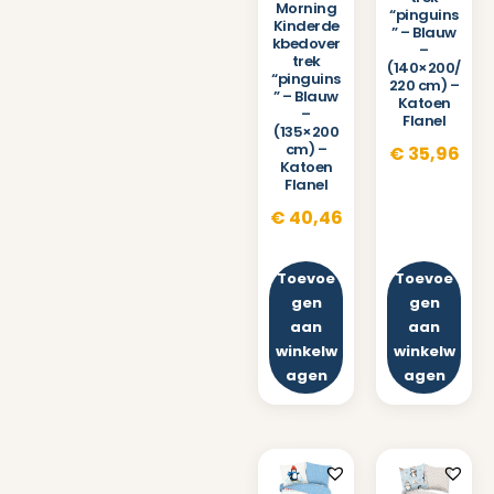
Morning
“pinguins
Kinderde
” – Blauw
kbedover
–
trek
(140×200/
“pinguins
220 cm) –
” – Blauw
Katoen
–
Flanel
(135×200
cm) –
€
35,96
Katoen
Flanel
€
40,46
Toevoe
Toevoe
gen
gen
aan
aan
winkelw
winkelw
agen
agen