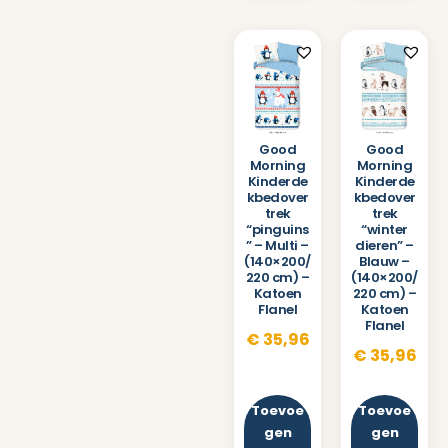
Good
Good
Morning
Morning
Kinderde
Kinderde
kbedover
kbedover
trek
trek
“pinguins
“winter
” – Multi –
dieren” –
(140×200/
Blauw –
220 cm) –
(140×200/
Katoen
220 cm) –
Flanel
Katoen
Flanel
€
35,96
€
35,96
Toevoe
Toevoe
gen
gen