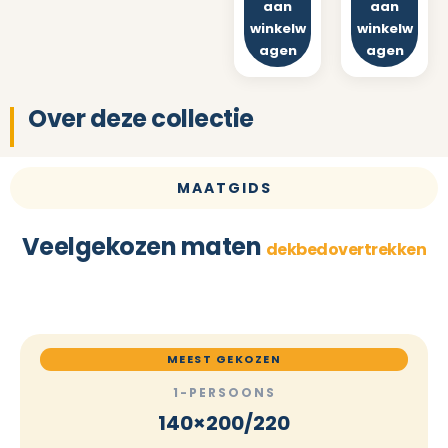
aan
aan
winkelw
winkelw
agen
agen
Over deze collectie
MAATGIDS
Veelgekozen maten
dekbedovertrekken
MEEST GEKOZEN
1-PERSOONS
140×200/220