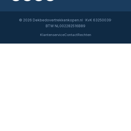
© 2026 Dekbedovertrekkenkopen.nl · KvK 63250039·
BTW NL002282516B89
Klantenservice
Contact
Rechten