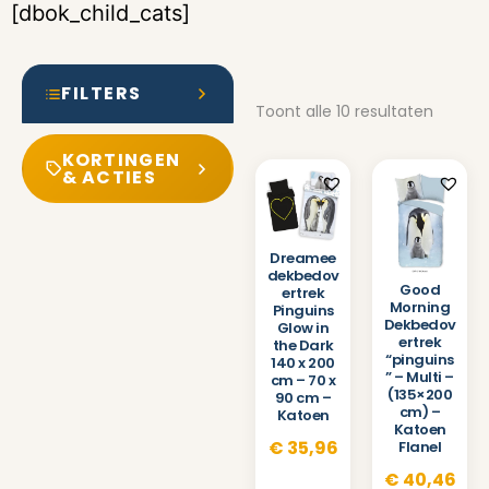
[dbok_child_cats]
FILTERS
Toont alle 10 resultaten
KORTINGEN
& ACTIES
Dreamee
dekbedov
Good
ertrek
Morning
Pinguins
Dekbedov
Glow in
ertrek
the Dark
“pinguins
140 x 200
” – Multi –
cm – 70 x
(135×200
90 cm –
cm) –
Katoen
Katoen
€
35,96
Flanel
€
40,46