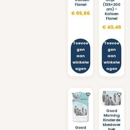
Flanel
(135×200
cm) –
€
65,66
Katoen
Flanel
€
40,46
Toevoe
Toevoe
gen
gen
aan
aan
winkelw
winkelw
agen
agen
Good
Morning
Kinderde
kbedover
Good
trek