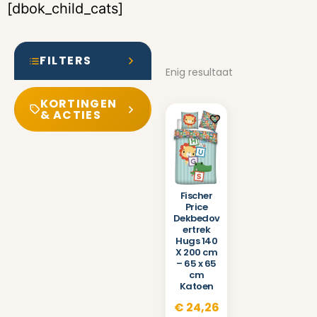
[dbok_child_cats]
FILTERS
Enig resultaat
KORTINGEN
& ACTIES
Fischer
Price
Dekbedov
ertrek
Hugs 140
X 200 cm
– 65 x 65
cm
Katoen
€
24,26