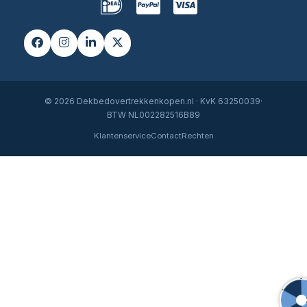
© 2026 Dekbedovertrekkenkopen.nl · KvK 63250039·
BTW NL002282516B89
Klantenservice
Contact
Rechten