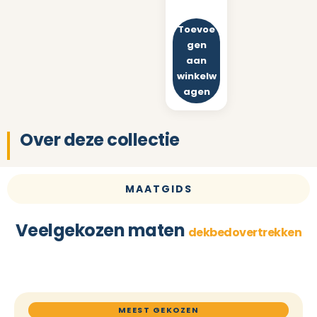
Toevoe
gen
aan
winkelw
agen
Over deze collectie
MAATGIDS
Veelgekozen maten
dekbedovertrekken
MEEST GEKOZEN