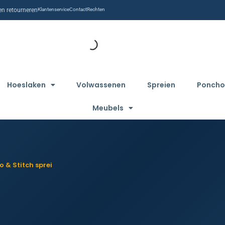
n retourneren
Klantenservice
Contact
Rechten
Hoeslaken
Volwassenen
Spreien
Poncho
Meubels
lo & Stitch sprei