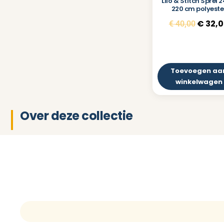
Lilo & Stitch Sprei 
220 cm polyeste
€
32,0
€
40,00
Toevoegen aa
winkelwagen
Over deze collectie