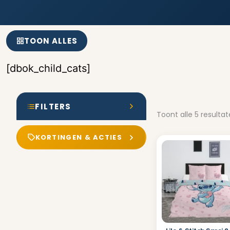
TOON ALLES
[dbok_child_cats]
FILTERS
Toont alle 5 resulta
KORTINGEN & ACTIES