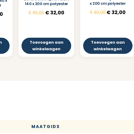
240 x
x 200 cm polyester
140 x 200 cm polyester
r
€
32,00
€
32,00
€
40,00
€
40,00
0
n
Toevoegen aan
Toevoegen aan
winkelwagen
winkelwagen
MAATGIDS