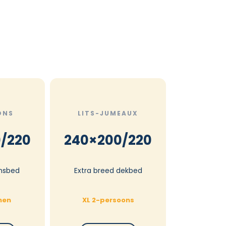
ONS
LITS-JUMEAUX
/220
240×200/220
nsbed
Extra breed dekbed
nen
XL 2-persoons