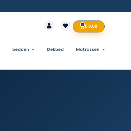
0
€
0,00
bedden
Dekbed
Matrassen