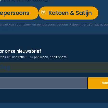
epersoons
Katoen & Satijn
rtrekken voor twee- en eenpersoonsbedden. Katoen, percale, satijn, poly
Lees meer →
voor onze nieuwsbrief
cties en inspiratie — 1× per week, nooit spam.
ting
Aan