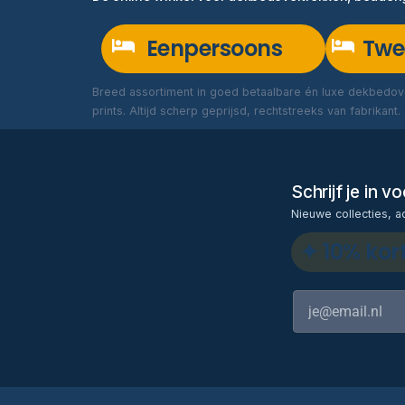
Eenpersoons
Twe
Breed assortiment in goed betaalbare én luxe dekbedove
prints. Altijd scherp geprijsd, rechtstreeks van fabrikant.
Schrijf je in 
Nieuwe collecties, a
✦ 10% kor