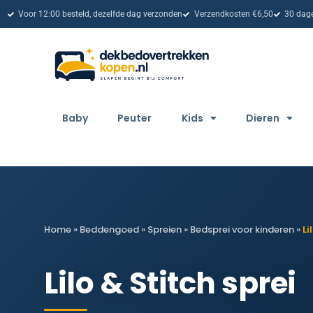
Voor 12:00 besteld, dezelfde dag verzonden
Verzendkosten €6,50
30 dage
Baby
Peuter
Kids
Dieren
Home
»
Beddengoed
»
Spreien
»
Bedsprei voor kinderen
»
Li
Lilo & Stitch sprei