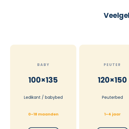
Veelge
BABY
PEUTER
100×135
120×150
Ledikant / babybed
Peuterbed
0–18 maanden
1–4 jaar