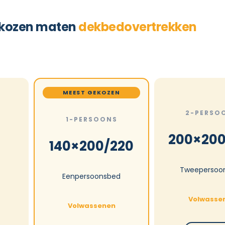
kozen maten
dekbedovertrekken
MEEST GEKOZEN
2-PERSO
1-PERSOONS
200×200
140×200/220
Tweepersoo
Eenpersoonsbed
Volwasse
Volwassenen