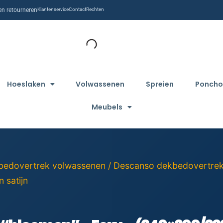
n retourneren
Klantenservice
Contact
Rechten
Hoeslaken
Volwassenen
Spreien
Poncho
Meubels
bedovertrek volwassenen
/
Descanso dekbedovertre
 satijn