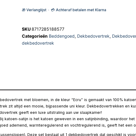
🎁 Verlanglijst · 💳 Achteraf betalen met Klarna
SKU
8717285188577
Categorieën
Beddengoed
,
Dekbedovertrek
,
Dekbedover
dekbedovertrek
ekbedovertrek met bloemen, in de kleur “Ecru” is gemaakt van 100% katoe
trek zit altijd een mooie, bijpassende uni kleur. Dekbedovertrekken en 
overtrek geeft een luxe uitstraling aan uw slaapkamer!
 katoen-satijn is het katoen geweven in een satijnbinding, waardoor het ee
e goed ademend, warmteregulerend en vochtregulerend is, geeft het een o
ussenslopen). Deze set bestaat uit 1 dekbedovertrek dat geschikt is vo