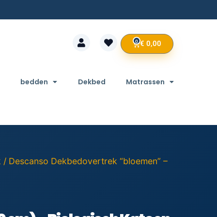
0
€
0,00
bedden
Dekbed
Matrassen
k
/ Descanso Dekbedovertrek “bloemen” –