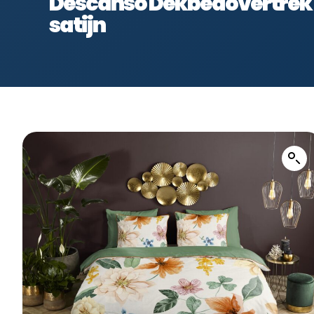
Descanso Dekbedovertrek “
satijn