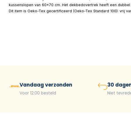
kussenslopen van 60×70 cm. Het dekbedovertrek heeft een dubbel d
Dit item is Oeko-Tex gecertificeerd (Oeko-Tex Standard 100): vrij v
Vandaag verzonden
30 dagen
Voor 12:00 besteld
Niet tevred