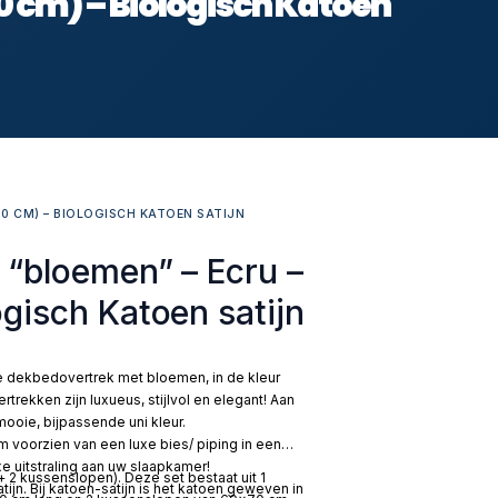
 cm) – Biologisch Katoen
0 CM) – BIOLOGISCH KATOEN SATIJN
“bloemen” – Ecru –
gisch Katoen satijn
le dekbedovertrek met bloemen, in de kleur
rekken zijn luxueus, stijlvol en elegant! Aan
ooie, bijpassende uni kleur.
voorzien van een luxe bies/ piping in een
 uitstraling aan uw slaapkamer!
 2 kussenslopen). Deze set bestaat uit 1
jn. Bij katoen-satijn is het katoen geweven in