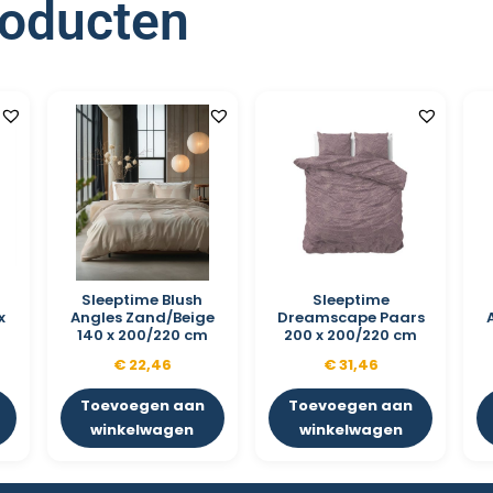
roducten
Sleeptime Blush
Sleeptime
x
Angles Zand/Beige
Dreamscape Paars
140 x 200/220 cm
200 x 200/220 cm
€
22,46
€
31,46
Toevoegen aan
Toevoegen aan
winkelwagen
winkelwagen