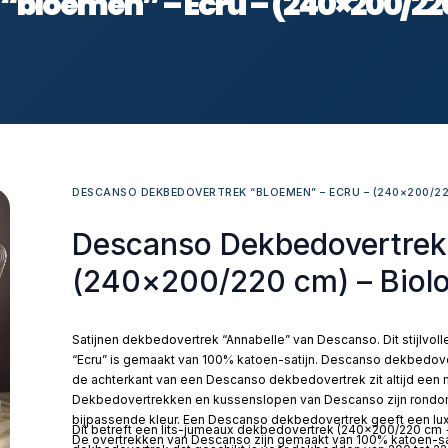
bloemen” – Ecru – (240×200/220
DESCANSO DEKBEDOVERTREK “BLOEMEN” – ECRU – (240×200/22
Descanso Dekbedovertrek 
(240×200/220 cm) – Biolo
Satijnen dekbedovertrek “Annabelle” van Descanso. Dit stijlvol
“Ecru” is gemaakt van 100% katoen-satijn. Descanso dekbedovert
de achterkant van een Descanso dekbedovertrek zit altijd een m
Dekbedovertrekken en kussenslopen van Descanso zijn rondom 
bijpassende kleur. Een Descanso dekbedovertrek geeft een luxe
Dit betreft een lits-jumeaux dekbedovertrek (240×200/220 cm +
De overtrekken van Descanso zijn gemaakt van 100% katoen-sati