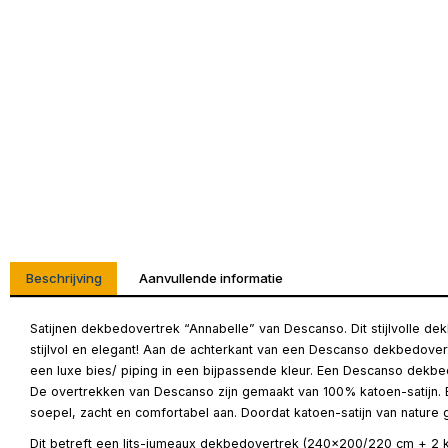
Beschrijving
Aanvullende informatie
Satijnen dekbedovertrek “Annabelle” van Descanso. Dit stijlvolle d
stijlvol en elegant! Aan de achterkant van een Descanso dekbedover
een luxe bies/ piping in een bijpassende kleur. Een Descanso dekbed
De overtrekken van Descanso zijn gemaakt van 100% katoen-satijn. Bij
soepel, zacht en comfortabel aan. Doordat katoen-satijn van natur
Dit betreft een lits-jumeaux dekbedovertrek (240×200/220 cm + 2 k