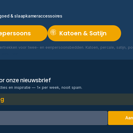
ngoed & slaapkameraccessoires
epersoons
Katoen & Satijn
rtrekken voor twee- en eenpersoonsbedden. Katoen, percale, satijn, poly
Lees meer →
voor onze nieuwsbrief
cties en inspiratie — 1× per week, nooit spam.
ng
Aan