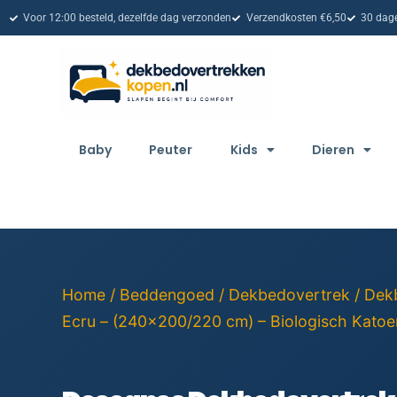
Voor 12:00 besteld, dezelfde dag verzonden
Verzendkosten €6,50
30 dage
Baby
Peuter
Kids
Dieren
Home
/
Beddengoed
/
Dekbedovertrek
/
Dek
Ecru – (240×200/220 cm) – Biologisch Katoen