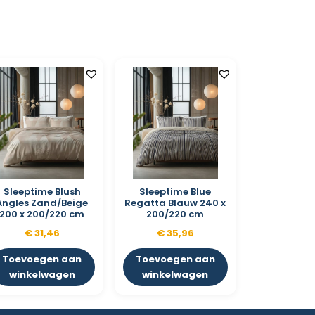
Sleeptime Blush
Sleeptime Blue
Angles Zand/Beige
Regatta Blauw 240 x
200 x 200/220 cm
200/220 cm
€
31,46
€
35,96
Toevoegen aan
Toevoegen aan
winkelwagen
winkelwagen