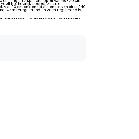
20 cm lang en 2 kussenslopen van 60×70 cm.
voelt het heerlijk soepel, zacht en
 van 20 cm en een totale lengte van circa 240
nd, warmteregulerend en vochtregulerend is,
j van schadelijke stoffen en huidvriendelijk.