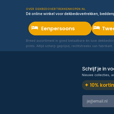
OVER DEKBEDOVERTREKKENKOPEN.NL
Dé online winkel voor dekbedovertrekken, bedde
Eenpersoons
Twe
Breed assortiment in goed betaalbare én luxe dekbedove
prints. Altijd scherp geprijsd, rechtstreeks van fabrikant.
Schrijf je in 
Nieuwe collecties, a
✦ 10% korti