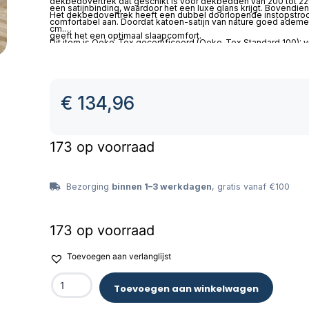
dekbedovertrek dat geschikt is voor dekbedden van 200 tot 2
een satijnbinding, waardoor het een luxe glans krijgt. Bovendien 
Het dekbedovertrek heeft een dubbel doorlopende instopstrook
comfortabel aan. Doordat katoen-satijn van nature goed ademe
cm.
geeft het een optimaal slaapcomfort.
Dit item is Oeko-Tex gecertificeerd (Oeko-Tex Standard 100): vri
Wasbaar op max 60 C en geschikt voor de wasdroger.
€
134,96
173 op voorraad
Bezorging
binnen 1–3 werkdagen
, gratis vanaf €100
173 op voorraad
Toevoegen aan verlanglijst
Toevoegen aan winkelwagen