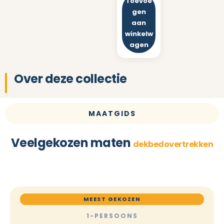
Toevoe
gen
aan
winkelw
agen
Over deze collectie
MAATGIDS
Veelgekozen maten
dekbedovertrekken
MEEST GEKOZEN
1-PERSOONS