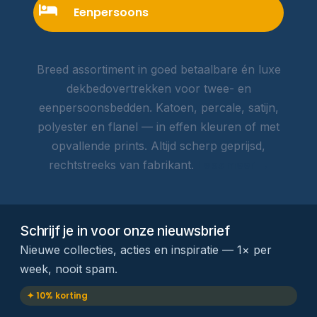
Eenpersoons
Breed assortiment in goed betaalbare én luxe
dekbedovertrekken voor twee- en
eenpersoonsbedden. Katoen, percale, satijn,
polyester en flanel — in effen kleuren of met
opvallende prints. Altijd scherp geprijsd,
rechtstreeks van fabrikant.
Lees meer →
Schrijf je in voor onze nieuwsbrief
Nieuwe collecties, acties en inspiratie — 1× per
week, nooit spam.
✦ 10% korting