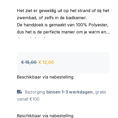
Het ziet er geweldig uit op het strand of bij het
zwembad, of zelfs in de badkamer.
De handdoek is gemaakt van 100% Polyester,
dus het is de perfecte manier om je warm en
droog te houden.
Goed absorberend materiaal, aangenaam om
aan te raken, behoudt zijn kleur ook na vele
wasbeurten.
€
15,00
€
12,00
Beschikbaar via nabestelling
Bezorging
binnen 1–3 werkdagen
, gratis
vanaf €100
Beschikbaar via nabestelling