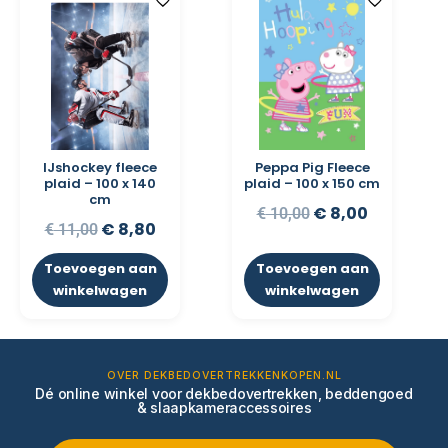
IJshockey fleece
Peppa Pig Fleece
plaid – 100 x 140
plaid – 100 x 150 cm
cm
€
8,00
€
10,00
€
8,80
€
11,00
Toevoegen aan
Toevoegen aan
winkelwagen
winkelwagen
OVER DEKBEDOVERTREKKENKOPEN.NL
Dé online winkel voor dekbedovertrekken, beddengoed
& slaapkameraccessoires