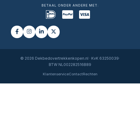
BETAAL ONDER ANDERE MET:
© 2026 Dekbedovertrekkenkopen.nl · KvK 63250039·
BTW NL002282516B89
Klantenservice
Contact
Rechten