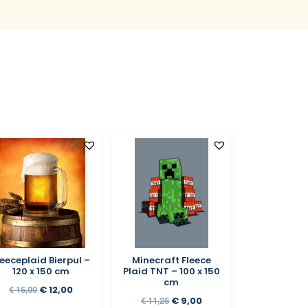
leeceplaid Bierpul –
Minecraft Fleece
120 x 150 cm
Plaid TNT – 100 x 150
cm
€
12,00
€
15,00
€
9,00
€
11,25