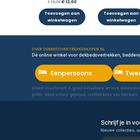
€
12,00
€
15,00
Toevoegen aan
Toevoegen aan
winkelwagen
winkelwagen
OVER DEKBEDOVERTREKKENKOPEN.NL
Dé online winkel voor dekbedovertrekken, bedde
Eenpersoons
Twe
Breed assortiment in goed betaalbare én luxe dekbedove
prints. Altijd scherp geprijsd, rechtstreeks van fabrikant.
Schrijf je in 
Nieuwe collecties, a