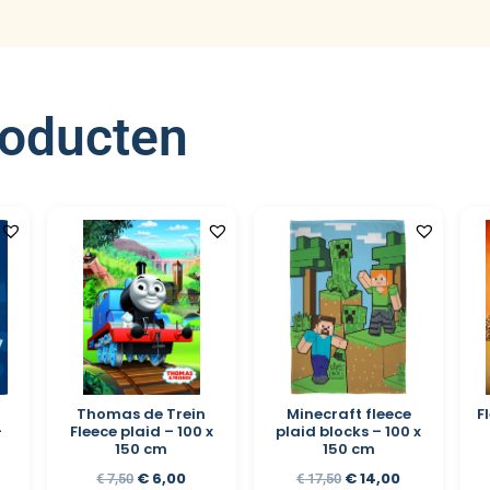
roducten
Thomas de Trein
Minecraft fleece
F
–
Fleece plaid – 100 x
plaid blocks – 100 x
150 cm
150 cm
€
6,00
€
14,00
€
7,50
€
17,50