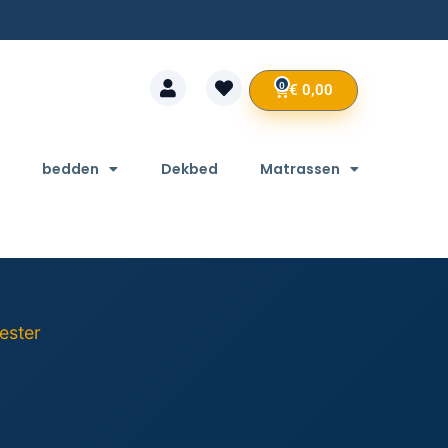
0
€
0,00
bedden
Dekbed
Matrassen
yester