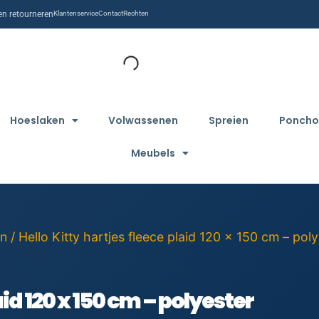
n retourneren
Klantenservice
Contact
Rechten
Hoeslaken
Volwassenen
Spreien
Poncho
Meubels
en
/ Hello Kitty hartjes fleece plaid 120 x 150 cm – pol
aid 120 x 150 cm – polyester