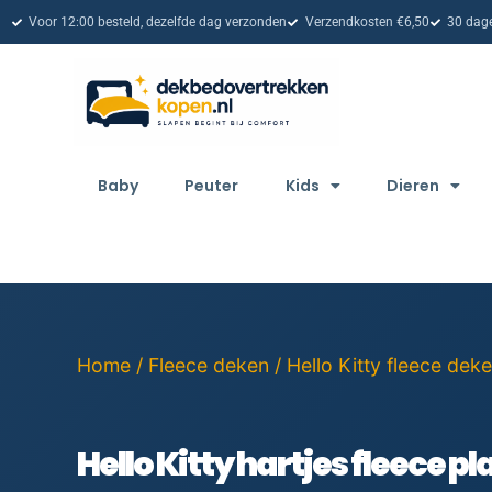
Voor 12:00 besteld, dezelfde dag verzonden
Verzendkosten €6,50
30 dage
Baby
Peuter
Kids
Dieren
Home
/
Fleece deken
/
Hello Kitty fleece dek
Hello Kitty hartjes fleece pl