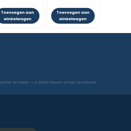
Toevoegen aan
Toevoegen aan
winkelwagen
winkelwagen
ester en flanel — in effen kleuren of met opvallende