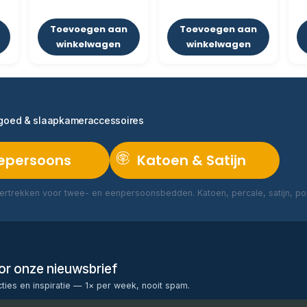
Toevoegen aan
Toevoegen aan
winkelwagen
winkelwagen
ngoed & slaapkameraccessoires
epersoons
Katoen & Satijn
rtrekken voor twee- en eenpersoonsbedden. Katoen, percale, satijn, poly
Lees meer →
voor onze nieuwsbrief
cties en inspiratie — 1× per week, nooit spam.