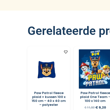
Gerelateerde p
Paw Patrol fleece
Paw Patrol fleece
plaid + kussen 100 x
plaid One Team 
150 cm – 40 x 40 cm
100 x 140 cm
– polyester
€
9,20
€
11,50