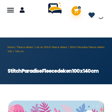
0
Home
/
Fleece deken
/
Lilo en Stitch fleece deken
/ Stitch Paradise Fleece deken
100 x 140 cm
Stitch Paradise Fleece deken 100 x 140 cm