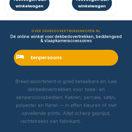
winkelwagen
winkelwagen
OVER DEKBEDOVERTREKKENKOPEN.NL
Dé online winkel voor dekbedovertrekken, beddengoed
& slaapkameraccessoires
Eenpersoons
Breed assortiment in goed betaalbare én luxe
dekbedovertrekken voor twee- en
eenpersoonsbedden. Katoen, percale, satijn,
polyester en flanel — in effen kleuren of met
opvallende prints. Altijd scherp geprijsd,
rechtstreeks van fabrikant.
Lees meer →