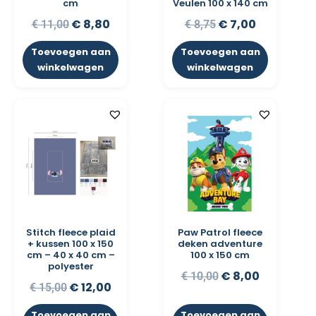
cm
Veulen 100 x 140 cm
€
8,80
€
7,00
€
11,00
€
8,75
Toevoegen aan
Toevoegen aan
winkelwagen
winkelwagen
Stitch fleece plaid
Paw Patrol fleece
+ kussen 100 x 150
deken adventure
cm – 40 x 40 cm –
100 x 150 cm
polyester
€
8,00
€
10,00
€
12,00
€
15,00
Toevoegen aan
Toevoegen aan