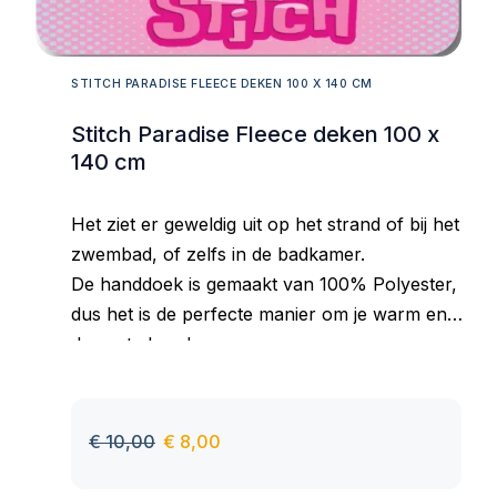
STITCH PARADISE FLEECE DEKEN 100 X 140 CM
Stitch Paradise Fleece deken 100 x
140 cm
Het ziet er geweldig uit op het strand of bij het
zwembad, of zelfs in de badkamer.
De handdoek is gemaakt van 100% Polyester,
dus het is de perfecte manier om je warm en
droog te houden.
Goed absorberend materiaal, aangenaam om
aan te raken, behoudt zijn kleur ook na vele
wasbeurten.
€
10,00
€
8,00