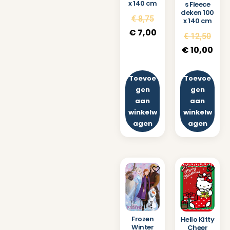
x 140 cm
s Fleece
deken 100
€
8,75
x 140 cm
€
7,00
€
12,50
€
10,00
Toevoe
Toevoe
gen
gen
aan
aan
winkelw
winkelw
agen
agen
Frozen
Hello Kitty
Winter
Cheer