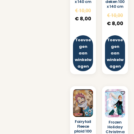
x 140 cm
deken 100
x 140 cm
€
10,00
€
10,00
€
8,00
€
8,00
Toevoe
Toevoe
gen
gen
aan
aan
winkelw
winkelw
agen
agen
Fairytail
Frozen
Fleece
Holiday
plaid 100
Christma