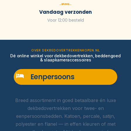
Vandaag verzonden
Voor 12:00 besteld
OVER DEKBEDOVERTREKKENKOPEN.NL
Dé online winkel voor dekbedovertrekken, beddengoed
& slaapkameraccessoires
Eenpersoons
Breed assortiment in goed betaalbare én luxe
dekbedovertrekken voor twee- en
eenpersoonsbedden. Katoen, percale, satijn,
polyester en flanel — in effen kleuren of met