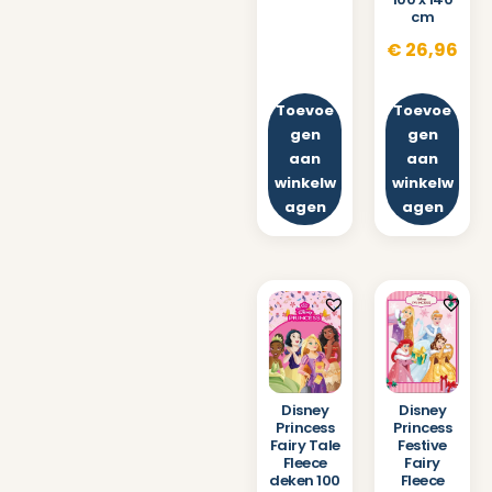
cm
€
26,96
Toevoe
Toevoe
gen
gen
aan
aan
winkelw
winkelw
agen
agen
Disney
Disney
Princess
Princess
Fairy Tale
Festive
Fleece
Fairy
deken 100
Fleece