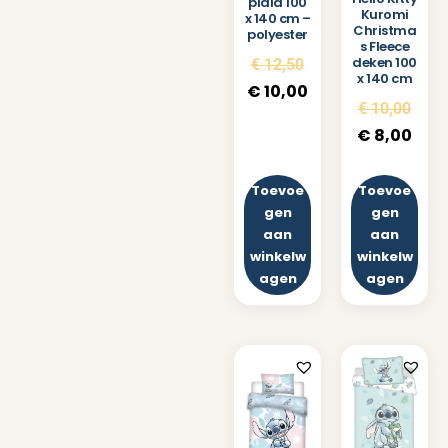
plaid 100
Kuromi
x 140 cm –
Christma
polyester
s Fleece
deken 100
€
12,50
x 140 cm
€
10,00
€
10,00
€
8,00
Toevoe
Toevoe
gen
gen
aan
aan
winkelw
winkelw
agen
agen