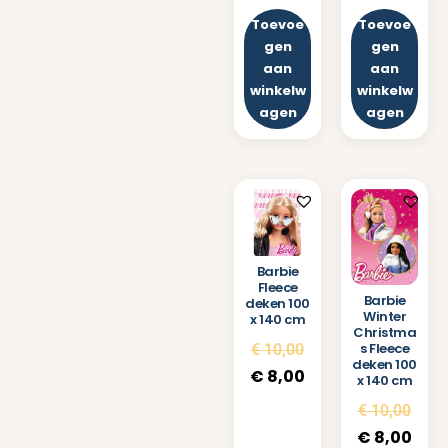
Toevoe
Toevoe
gen
gen
aan
aan
winkelw
winkelw
agen
agen
Barbie
Fleece
Barbie
deken 100
Winter
x 140 cm
Christma
s Fleece
€
10,00
deken 100
€
8,00
x 140 cm
€
10,00
€
8,00