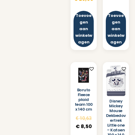
Toevoe
Toevoe
gen
gen
aan
aan
winkelw
winkelw
agen
agen
Boruto
Fleece
plaid
Disney
team 100
Mickey
x 140 cm
Mouse
Dekbedov
€
10,63
ertrek
Little one
€
8,50
– Katoen
100 x 140