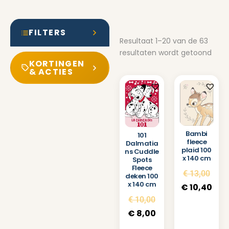
FILTERS
Resultaat 1–20 van de 63
resultaten wordt getoond
KORTINGEN
& ACTIES
Bambi
101
fleece
Dalmatia
plaid 100
ns Cuddle
x 140 cm
Spots
Fleece
€
13,00
deken 100
x 140 cm
€
10,40
€
10,00
€
8,00