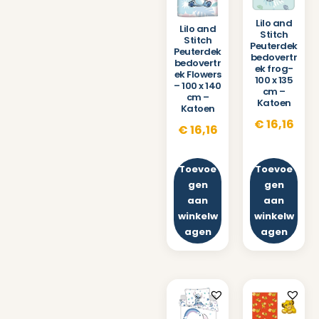
Lilo and
Lilo and
Stitch
Stitch
Peuterdek
Peuterdek
bedovertr
bedovertr
ek frog-
ek Flowers
100 x 135
– 100 x 140
cm –
cm –
Katoen
Katoen
€
16,16
€
16,16
Toevoe
Toevoe
gen
gen
aan
aan
winkelw
winkelw
agen
agen