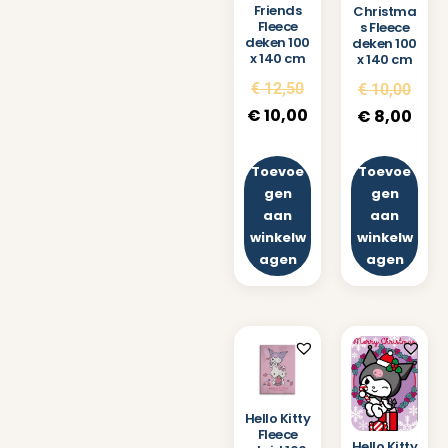
Friends
Christma
Fleece
s Fleece
deken 100
deken 100
x 140 cm
x 140 cm
€
12,50
€
10,00
€
10,00
€
8,00
Toevoe
Toevoe
gen
gen
aan
aan
winkelw
winkelw
agen
agen
Hello Kitty
Fleece
Hello Kitty