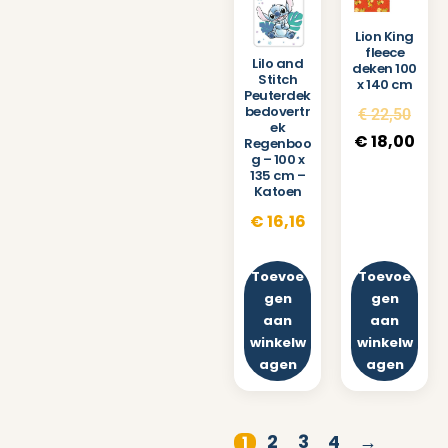
Lion King
fleece
Lilo and
deken 100
Stitch
x 140 cm
Peuterdek
bedovertr
€
22,50
ek
€
18,00
Regenboo
g – 100 x
135 cm –
Katoen
€
16,16
Toevoe
Toevoe
gen
gen
aan
aan
winkelw
winkelw
agen
agen
2
3
4
→
1