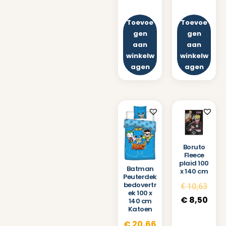
Toevoe
Toevoe
gen
gen
aan
aan
winkelw
winkelw
agen
agen
Boruto
Fleece
plaid 100
Batman
x 140 cm
Peuterdek
bedovertr
€
10,63
ek 100 x
€
8,50
140 cm
Katoen
€
20,66