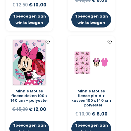
€
8,00
€
10,00
€
10,00
€
12,50
Toevoegen aan
Toevoegen aan
winkelwagen
winkelwagen
Minnie Mouse
Minnie Mouse
fleece deken 100 x
fleece plaid +
140 cm – polyester
kussen 100 x 140 cm
– polyester
€
12,00
€
15,00
€
8,00
€
10,00
Toevoegen aan
Toevoegen aan