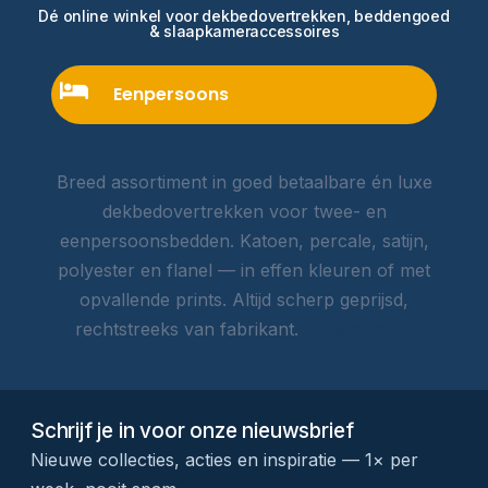
Dé online winkel voor dekbedovertrekken, beddengoed
& slaapkameraccessoires
Eenpersoons
Breed assortiment in goed betaalbare én luxe
dekbedovertrekken voor twee- en
eenpersoonsbedden. Katoen, percale, satijn,
polyester en flanel — in effen kleuren of met
opvallende prints. Altijd scherp geprijsd,
rechtstreeks van fabrikant.
Lees meer →
Schrijf je in voor onze nieuwsbrief
Nieuwe collecties, acties en inspiratie — 1× per