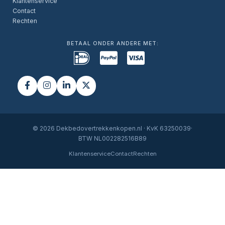
Klantenservice
Contact
Rechten
BETAAL ONDER ANDERE MET:
© 2026 Dekbedovertrekkenkopen.nl · KvK 63250039·
BTW NL002282516B89
Klantenservice
Contact
Rechten