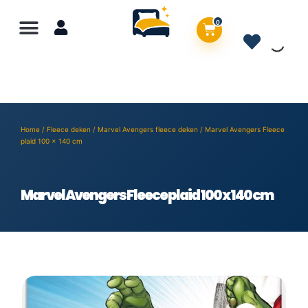
0
Home
/
Fleece deken
/
Marvel Avengers fleece deken
/ Marvel Avengers Fleece
plaid 100 x 140 cm
Marvel Avengers Fleece plaid 100 x 140 cm