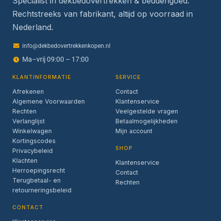
Specialist in dekbedovertrekken & beddengoed.
Rechtstreeks van fabrikant, altijd op voorraad in
Nederland.
info@dekbedovertrekkenkopen.nl
Ma–vrij 09:00 – 17:00
KLANTINFORMATIE
SERVICE
Afrekenen
Contact
Algemene Voorwaarden
Klantenservice
Rechten
Veelgestelde vragen
Verlanglijst
Betaalmogelijkheden
Winkelwagen
Mijn account
Kortingscodes
SHOP
Privacybeleid
Klachten
Klantenservice
Herroepingsrecht
Contact
Terugbetaal- en
Rechten
retourneringsbeleid
CONTACT