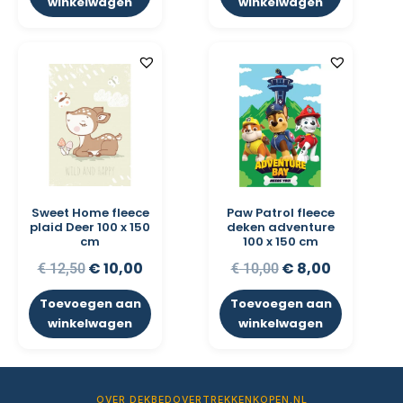
winkelwagen
winkelwagen
Sweet Home fleece
Paw Patrol fleece
plaid Deer 100 x 150
deken adventure
cm
100 x 150 cm
€
10,00
€
8,00
€
12,50
€
10,00
Toevoegen aan
Toevoegen aan
winkelwagen
winkelwagen
OVER DEKBEDOVERTREKKENKOPEN.NL