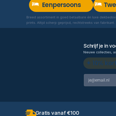
Eenpersoons
Twe
Breed assortiment in goed betaalbare én luxe dekbedove
prints. Altijd scherp geprijsd, rechtstreeks van fabrikant.
Schrijf je in 
Nieuwe collecties, a
✦ 10% kor
Gratis vanaf €100