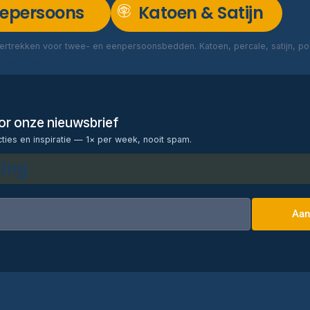
epersoons
Katoen & Satijn
rtrekken voor twee- en eenpersoonsbedden. Katoen, percale, satijn, poly
Lees meer →
voor onze nieuwsbrief
cties en inspiratie — 1× per week, nooit spam.
ting
Aan