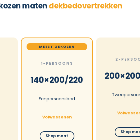
kozen maten
dekbedovertrekken
MEEST GEKOZEN
2-PERSO
1-PERSOONS
200×200
140×200/220
Tweepersoo
Eenpersoonsbed
Volwasse
Volwassenen
Shop ma
Shop maat