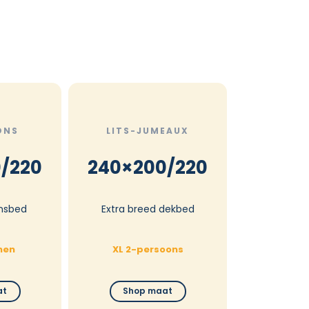
ONS
LITS-JUMEAUX
/220
240×200/220
nsbed
Extra breed dekbed
nen
XL 2-persoons
at
Shop maat