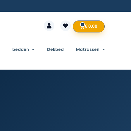
0
€
0,00
bedden
Dekbed
Matrassen