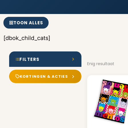
TOON ALLES
[dbok_child_cats]
FILTERS
Enig resultaat
KORTINGEN & ACTIES