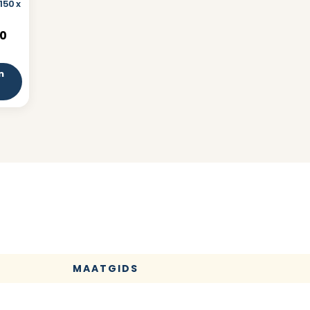
150 x
0
n
MAATGIDS