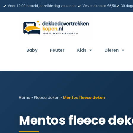
Voor 12:00 besteld, dezelfde dag verzonden
Verzendkosten €6,50
30 dage
Baby
Peuter
Kids
Dieren
Home
»
Fleece deken
»
Mentos fleece deken
Mentos fleece de