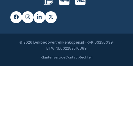
© 2026 Dekbedovertrekkenkopen.nl · KvK 63250039·
BTW NL002282516B89
Klantenservice
Contact
Rechten