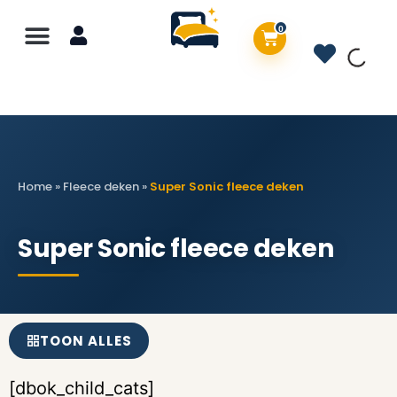
0
Home
»
Fleece deken
»
Super Sonic fleece deken
Super Sonic fleece deken
TOON ALLES
[dbok_child_cats]