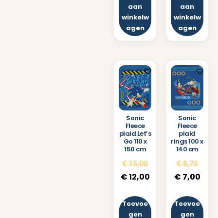
aan
aan
winkelw
winkelw
agen
agen
Sonic
Sonic
Fleece
Fleece
plaid Let’s
plaid
Go 110 x
rings 100 x
150 cm
140 cm
€
15,00
€
8,75
€
12,00
€
7,00
Toevoe
Toevoe
gen
gen