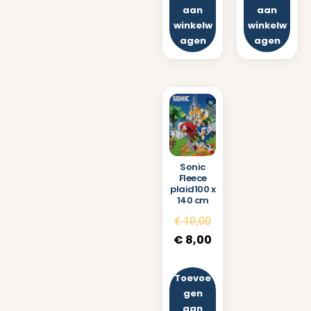
aan
aan
winkelw
winkelw
agen
agen
Sonic
Fleece
plaid100 x
140 cm
€
10,00
€
8,00
Toevoe
gen
aan