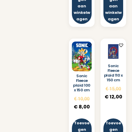
aan
aan
winkelw
winkelw
agen
agen
Sonic
Fleece
plaid 110 x
Sonic
150 cm
Fleece
plaid 100
€
15,00
x 150 cm
€
12,00
€
10,00
€
8,00
Toevoe
Toevoe
gen
gen