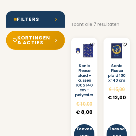
FILTERS
Toont alle 7 resultaten
KORTINGEN
& ACTIES
Sonic
Sonic
Fleece
Fleece
plaid +
plaid 100
Kussen
x 140 cm
100 x 140
€
15,00
cm –
polyester
€
12,00
€
10,00
€
8,00
Toevoe
Toevoe
gen
gen