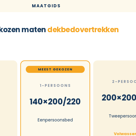
MAATGIDS
kozen maten
dekbedovertrekken
MEEST GEKOZEN
2-PERSO
1-PERSOONS
200×200
140×200/220
Tweepersoo
Eenpersoonsbed
Volwasse