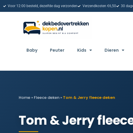
Voor 12:00 besteld, dezelfde dag verzonden
Verzendkosten €6,50
30 dage
Baby
Peuter
Kids
Dieren
Home
»
Fleece deken
»
Tom & Jerry fleece deken
Tom & Jerry fleec