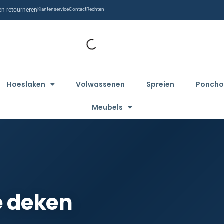
n retourneren
Klantenservice
Contact
Rechten
Hoeslaken
Volwassenen
Spreien
Poncho
Meubels
e deken