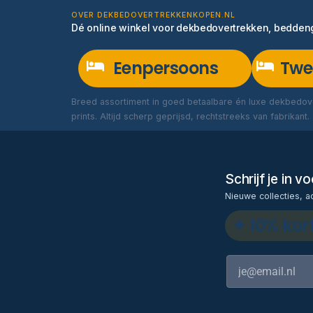
OVER DEKBEDOVERTREKKENKOPEN.NL
Dé online winkel voor dekbedovertrekken, bedde
Eenpersoons
Twe
Breed assortiment in goed betaalbare én luxe dekbedove
prints. Altijd scherp geprijsd, rechtstreeks van fabrikant.
Schrijf je in 
Nieuwe collecties, a
✦ 10% kor