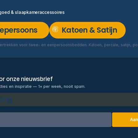
ngoed & slaapkameraccessoires
epersoons
Katoen & Satijn
rtrekken voor twee- en eenpersoonsbedden. Katoen, percale, satijn, poly
Lees meer →
voor onze nieuwsbrief
cties en inspiratie — 1× per week, nooit spam.
ting
Aan