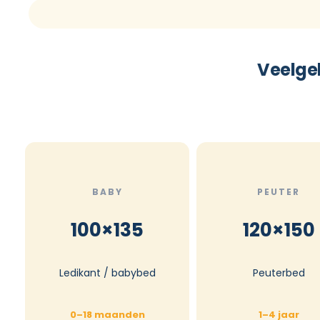
Veelge
BABY
PEUTER
100×135
120×150
Ledikant / babybed
Peuterbed
0–18 maanden
1–4 jaar