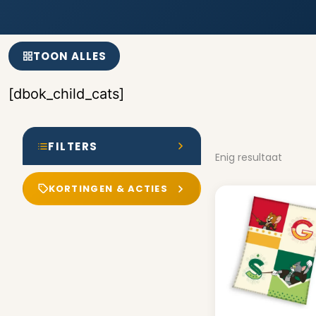
TOON ALLES
[dbok_child_cats]
FILTERS
Enig resultaat
KORTINGEN & ACTIES