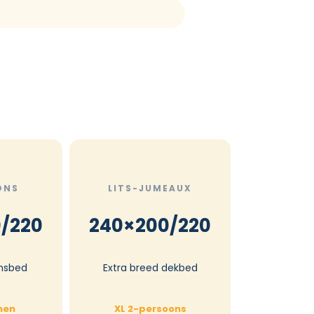
ONS
LITS-JUMEAUX
/220
240×200/220
nsbed
Extra breed dekbed
nen
XL 2-persoons