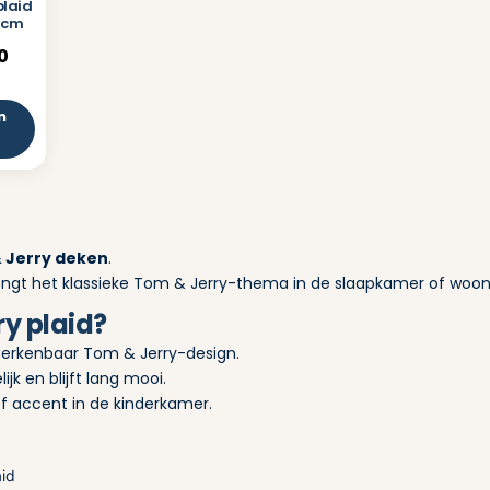
plaid
0 cm
0
n
 Jerry deken
.
engt het klassieke Tom & Jerry-thema in de slaapkamer of woo
y plaid?
rkenbaar Tom & Jerry-design.
ijk en blijft lang mooi.
ef accent in de kinderkamer.
aid