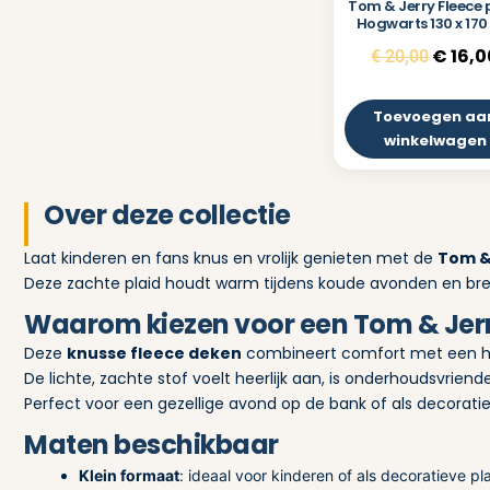
Tom & Jerry Fleece 
Hogwarts 130 x 17
€
16,0
€
20,00
Toevoegen aa
winkelwagen
Over deze collectie
Laat kinderen en fans knus en vrolijk genieten met de
Tom &
Deze zachte plaid houdt warm tijdens koude avonden en br
Waarom kiezen voor een Tom & Jerr
Deze
knusse fleece deken
combineert comfort met een he
De lichte, zachte stof voelt heerlijk aan, is onderhoudsvriendel
Perfect voor een gezellige avond op de bank of als decorati
Maten beschikbaar
Klein formaat
: ideaal voor kinderen of als decoratieve pl