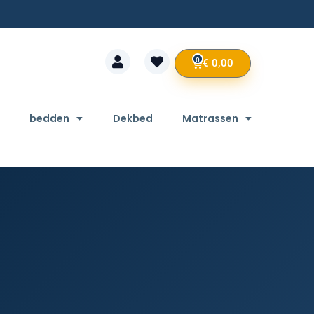
0
€
0,00
bedden
Dekbed
Matrassen