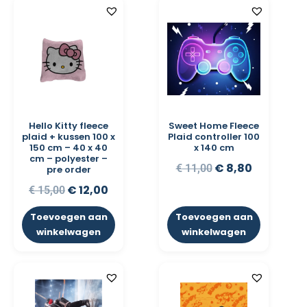
Hello Kitty fleece
Sweet Home Fleece
plaid + kussen 100 x
Plaid controller 100
150 cm – 40 x 40
x 140 cm
cm – polyester –
€
8,80
€
11,00
pre order
€
12,00
€
15,00
Toevoegen aan
Toevoegen aan
winkelwagen
winkelwagen