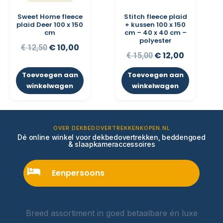
Sweet Home fleece
Stitch fleece plaid
plaid Deer 100 x 150
+ kussen 100 x 150
cm
cm – 40 x 40 cm –
polyester
€
10,00
€
12,50
€
12,00
€
15,00
Toevoegen aan
Toevoegen aan
winkelwagen
winkelwagen
OVER DEKBEDOVERTREKKENKOPEN.NL
Dé online winkel voor dekbedovertrekken, beddengoed
& slaapkameraccessoires
Eenpersoons
Breed assortiment in goed betaalbare én luxe