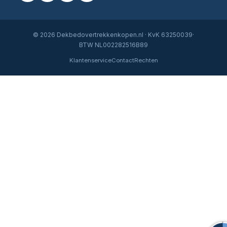
© 2026 Dekbedovertrekkenkopen.nl · KvK 63250039·
BTW NL002282516B89
Klantenservice
Contact
Rechten