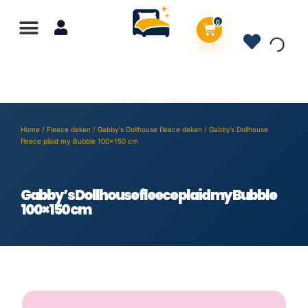
0
Home
/
Fleece deken
/
Gabby's Dollhouse fleece deken
/ Gabby’s Dollhouse
fleece plaid my Bubble 100×150 cm
Gabby’s Dollhouse fleece plaid my Bubble
100×150 cm