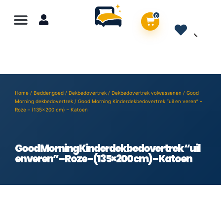
0
Home
/
Beddengoed
/
Dekbedovertrek
/
Dekbedovertrek volwassenen
/
Good
Morning dekbedovertrek
/ Good Morning Kinderdekbedovertrek “uil en veren” –
Roze – (135×200 cm) – Katoen
Good Morning Kinderdekbedovertrek “uil
en veren” – Roze – (135×200 cm) – Katoen