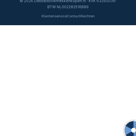
© 2026 Dekbedovertrekkenkopen.nl · KvK 63250039·
BTW NL002282516B89
Klantenservice
Contact
Rechten