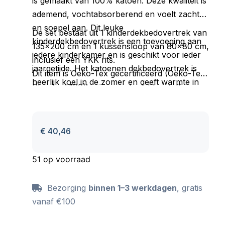
is gemaakt van 100% katoen. Deze kwaliteit is
ademend, vochtabsorberend en voelt zacht
en soepel aan. Dit leuke
De set bestaat uit 1 kinderdekbedovertrek van
kinderdekbedovertrek is een toevoeging aan
135×200 cm en 1 kussensloop van 80×80 cm,
iedere kinderkamer en is geschikt voor ieder
inclusief een YKK rits.
jaargetijde. Het katoenen dekbedovertrek is
Dit item is Oeko-Tex gecertificeerd (Oeko-Tex
heerlijk koel in de zomer en geeft warmte in
Standard 100): vrij van schadelijke stoffen en
de winter.
huidvriendelijk. Wasbaar op max 40 C en
geschikt voor de wasdroger.
€
40,46
51 op voorraad
Bezorging
binnen 1–3 werkdagen
, gratis
vanaf €100