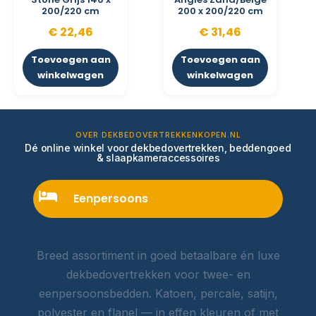
200/220 cm
200 x 200/220 cm
€
22,46
€
31,46
Toevoegen aan
Toevoegen aan
winkelwagen
winkelwagen
OVER DEKBEDOVERTREKKENKOPEN.NL
Dé online winkel voor dekbedovertrekken, beddengoed
& slaapkameraccessoires
Eenpersoons
Breed assortiment in goed betaalbare én luxe
dekbedovertrekken voor twee- en
eenpersoonsbedden. Katoen, percale, satijn,
polyester en flanel — in effen kleuren of met