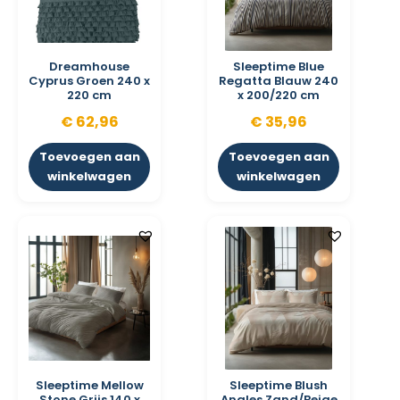
Dreamhouse
Sleeptime Blue
Cyprus Groen 240 x
Regatta Blauw 240
220 cm
x 200/220 cm
€
62,96
€
35,96
Toevoegen aan
Toevoegen aan
winkelwagen
winkelwagen
Sleeptime Mellow
Sleeptime Blush
Stone Grijs 140 x
Angles Zand/Beige