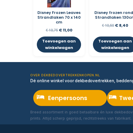
Disney Frozen Leaves
Disney frozen ron
Strandlaken 70 x 140
Strandlaken 130c
cm
€
8,40
€
10,50
€
11,00
€
13,75
Toevoegen aan
Toevoegen aan
winkelwagen
winkelwagen
OVER DEKBEDOVERTREKKENKOPEN.NL
Dé online winkel voor dekbedovertrekken, bedde
Eenpersoons
Twe
Breed assortiment in goed betaalbare én luxe dekbedove
prints. Altijd scherp geprijsd, rechtstreeks van fabrikant.