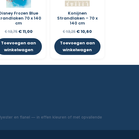
Disney Frozen Blue
Konijnen
trandlaken 70 x 140
Strandlaken – 70 x
cm
140 cm
€
11,00
€
10,60
€
13,75
€
13,25
Toevoegen aan
Toevoegen aan
winkelwagen
winkelwagen
ester en flanel — in effen kleuren of met opvallende