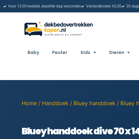
Voor 12:00 besteld, dezelfde dag verzonden
Verzendkosten €6,50
30 dage
Baby
Peuter
Kids
Dieren
Home
/
Handdoek
/
Bluey handdoek
/ Bluey 
Bluey handdoek dive 70 x 