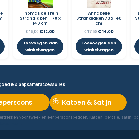
de
Thomas de Trein
Annabelle
m
Strandlaken – 70 x
Strandlaken 70 x 140
S
140 cm
cm
€
12,00
€
14,00
€
15,00
€
17,50
Toevoegen aan
Toevoegen aan
winkelwagen
winkelwagen
ngoed & slaapkameraccessoires
epersoons
Katoen & Satijn
rtrekken voor twee- en eenpersoonsbedden. Katoen, percale, satijn, poly
Lees meer →