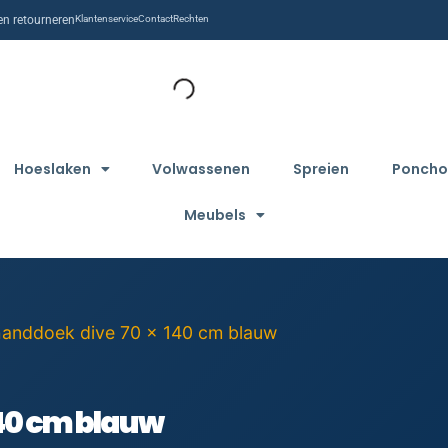
n retourneren
Klantenservice
Contact
Rechten
Hoeslaken
Volwassenen
Spreien
Poncho
Meubels
handdoek dive 70 x 140 cm blauw
140 cm blauw