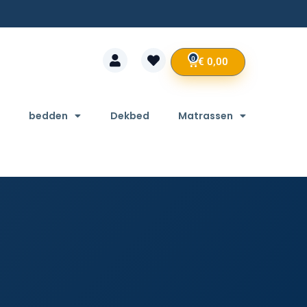
0
€
0,00
bedden
Dekbed
Matrassen