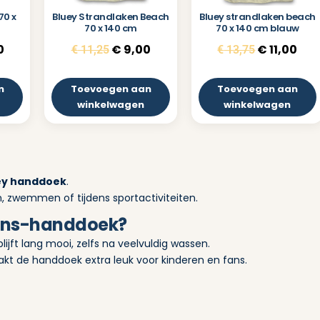
70 x
Bluey Strandlaken Beach
Bluey strandlaken beach
70 x 140 cm
70 x 140 cm blauw
0
€
9,00
€
11,00
€
11,25
€
13,75
n
Toevoegen aan
Toevoegen aan
winkelwagen
winkelwagen
ey handdoek
.
, zwemmen of tijdens sportactiviteiten.
fans-handdoek?
ijft lang mooi, zelfs na veelvuldig wassen.
kt de handdoek extra leuk voor kinderen en fans.