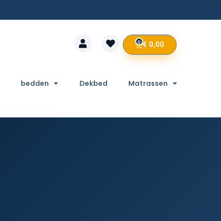
0
€
0,00
bedden
Dekbed
Matrassen