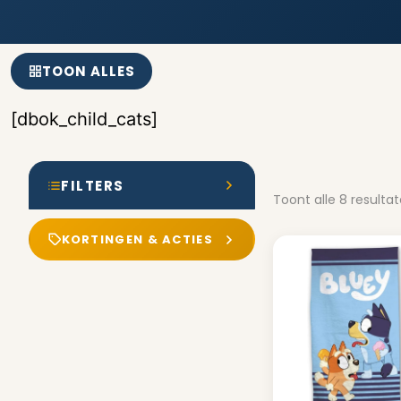
TOON ALLES
[dbok_child_cats]
FILTERS
Toont alle 8 resulta
KORTINGEN & ACTIES