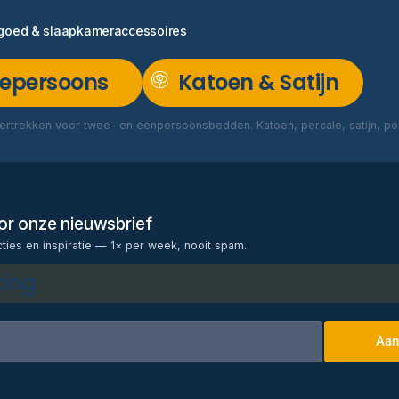
ngoed & slaapkameraccessoires
epersoons
Katoen & Satijn
rtrekken voor twee- en eenpersoonsbedden. Katoen, percale, satijn, poly
Lees meer →
voor onze nieuwsbrief
cties en inspiratie — 1× per week, nooit spam.
ting
Aan