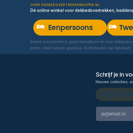
OVER DEKBEDOVERTREKKENKOPEN.NL
Dé online winkel voor dekbedovertrekken, bedde
Eenpersoons
Twe
Breed assortiment in goed betaalbare én luxe dekbedove
prints. Altijd scherp geprijsd, rechtstreeks van fabrikant.
Schrijf je in 
Nieuwe collecties, a
✦ 10% kor