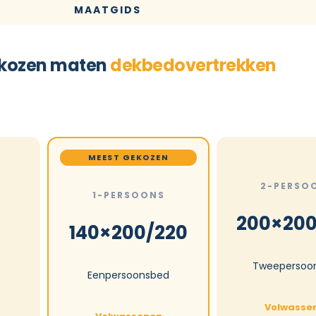
MAATGIDS
kozen maten
dekbedovertrekken
MEEST GEKOZEN
2-PERSO
1-PERSOONS
200×200
140×200/220
Tweepersoo
Eenpersoonsbed
Volwasse