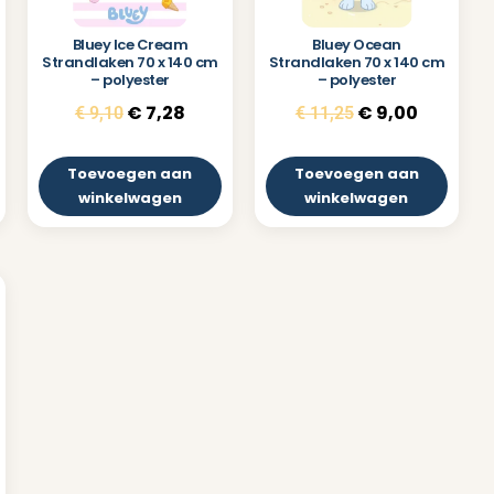
Bluey Ice Cream
Bluey Ocean
Strandlaken 70 x 140 cm
Strandlaken 70 x 140 cm
– polyester
– polyester
€
7,28
€
9,00
€
9,10
€
11,25
Toevoegen aan
Toevoegen aan
winkelwagen
winkelwagen