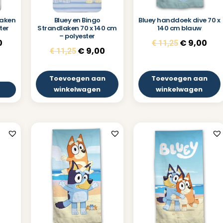
laken
Bluey en Bingo
Bluey handdoek dive 70 x
ter
Strandlaken 70 x 140 cm
140 cm blauw
– polyester
0
€
9,00
€
11,25
€
9,00
€
11,25
Toevoegen aan
Toevoegen aan
winkelwagen
winkelwagen