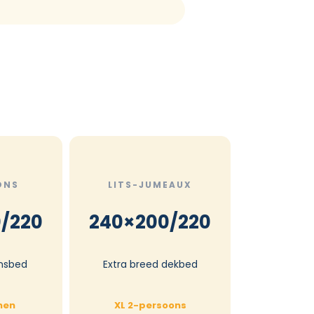
ONS
LITS-JUMEAUX
/220
240×200/220
nsbed
Extra breed dekbed
nen
XL 2-persoons