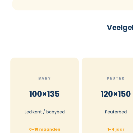
Veelge
BABY
PEUTER
100×135
120×150
Ledikant / babybed
Peuterbed
0–18 maanden
1–4 jaar