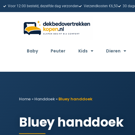
Voor 12:00 besteld, dezelfde dag verzonden
Verzendkosten €6,50
30 dage
Baby
Peuter
Kids
Dieren
Home
»
Handdoek
»
Bluey handdoek
Bluey handdoek