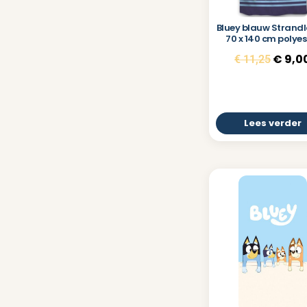
Bluey blauw Strand
70 x 140 cm polyes
€
9,0
€
11,25
Lees verder