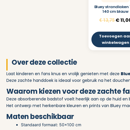
Bluey strandlaken 
140 cm blauw
€
11,0
€
13,75
Toevoegen aa
winkelwagen
Over deze collectie
Laat kinderen en fans knus en vrolijk genieten met deze
Blu
Deze zachte handdoek is ideaal voor gebruik na het douchen
Waarom kiezen voor deze zachte 
Deze absorberende badstof voelt heerlijk aan op de huid en bl
Het ontwerp met herkenbare kleuren en prints van Bluey maa
Maten beschikbaar
Standaard formaat: 50×100 cm