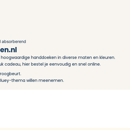
el absorberend
en.nl
t hoogwaardige handdoeken in diverse maten en kleuren.
k cadeau, hier bestel je eenvoudig en snel online.
droogbeurt.
e Bluey-thema willen meenemen.