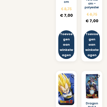
cm
cm –
polyester
€
8,75
€
8,75
€
7,00
€
7,00
Toevoe
Toevoe
gen
gen
aan
aan
winkelw
winkelw
agen
agen
Dragon