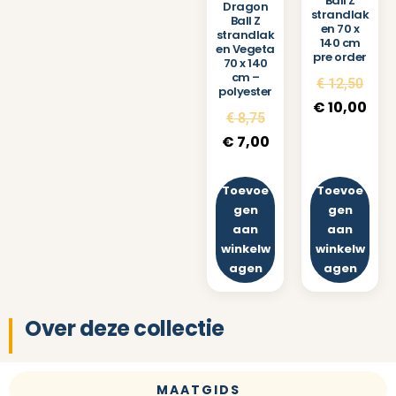
Ball Z
Dragon
strandlak
Ball Z
en 70 x
strandlak
140 cm
en Vegeta
pre order
70 x 140
cm –
€
12,50
polyester
€
10,00
€
8,75
€
7,00
Toevoe
Toevoe
gen
gen
aan
aan
winkelw
winkelw
agen
agen
Over deze collectie
MAATGIDS