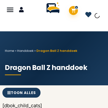
0
Home
»
Handdoek
»
Dragon Ball Z handdoek
Dragon Ball Z handdoek
TOON ALLES
[dbok_child_cats]