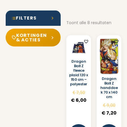
FILTERS
Toont alle 8 resultaten
KORTINGEN
& ACTIES
Dragon
Ball Z
fleece
plaid 120 x
Dragon
150 cm –
Ball Z
polyester
handdoe
k 70 x 140
€
7,50
cm
€
6,00
€
9,00
€
7,20