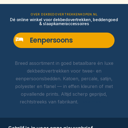
OVER DEKBEDOVERTREKKENKOPEN.NL
Dé online winkel voor dekbedovertrekken, beddengoed
& slaapkameraccessoires
Eenpersoons
Breed assortiment in goed betaalbare én luxe
dekbedovertrekken voor twee- en
eenpersoonsbedden. Katoen, percale, satijn,
polyester en flanel — in effen kleuren of met
opvallende prints. Altijd scherp geprijsd,
rechtstreeks van fabrikant.
Lees meer →