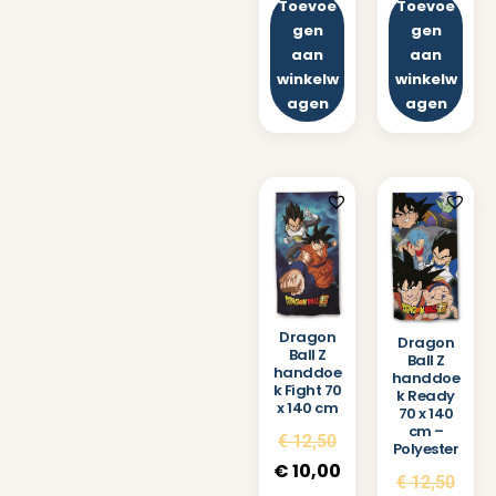
Toevoe
Toevoe
gen
gen
aan
aan
winkelw
winkelw
agen
agen
Dragon
Dragon
Ball Z
Ball Z
handdoe
handdoe
k Fight 70
k Ready
x 140 cm
70 x 140
cm –
€
12,50
Polyester
€
10,00
€
12,50