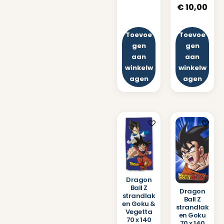
€
10,00
Toevoe
Toevoe
gen
gen
aan
aan
winkelw
winkelw
agen
agen
Dragon
Ball Z
Dragon
strandlak
Ball Z
en Goku &
strandlak
Vegetta
en Goku
70 x 140
70 x 140