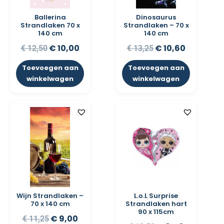
Ballerina
Dinosaurus
Strandlaken 70 x
Strandlaken – 70 x
140 cm
140 cm
€
10,00
€
10,60
€
12,50
€
13,25
Toevoegen aan
Toevoegen aan
winkelwagen
winkelwagen
Wijn Strandlaken –
L.o.L Surprise
70 x 140 cm
Strandlaken hart
90 x 115cm
€
9,00
€
11,25