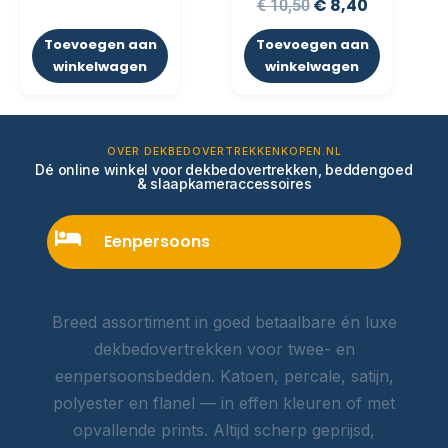
€
8,40
€
10,50
Toevoegen aan
Toevoegen aan
winkelwagen
winkelwagen
OVER DEKBEDOVERTREKKENKOPEN.NL
Dé online winkel voor dekbedovertrekken, beddengoed
& slaapkameraccessoires
Eenpersoons
Breed assortiment in goed betaalbare én luxe
dekbedovertrekken voor twee- en
eenpersoonsbedden. Katoen, percale, satijn,
polyester en flanel — in effen kleuren of met
opvallende prints. Altijd scherp geprijsd,