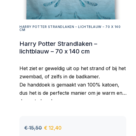
HARRY POTTER STRANDLAKEN – LICHTBLAUW – 70 X 140
CM
Harry Potter Strandlaken –
lichtblauw – 70 x 140 cm
Het ziet er geweldig uit op het strand of bij het
zwembad, of zelfs in de badkamer.
De handdoek is gemaakt van 100% katoen,
dus het is de perfecte manier om je warm en
droog te houden.
Goed absorberend materiaal, aangenaam om
aan te raken, behoudt zijn kleur ook na vele
wasbeurten.
€
15,50
€
12,40