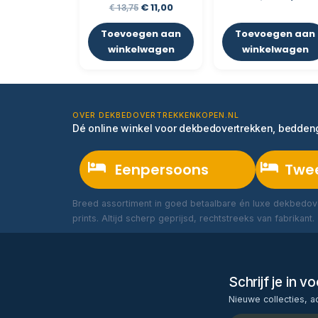
€
11,00
€
13,75
Toevoegen aan
Toevoegen aan
winkelwagen
winkelwagen
OVER DEKBEDOVERTREKKENKOPEN.NL
Dé online winkel voor dekbedovertrekken, bedde
Eenpersoons
Twe
Breed assortiment in goed betaalbare én luxe dekbedove
prints. Altijd scherp geprijsd, rechtstreeks van fabrikant.
Schrijf je in 
Nieuwe collecties, a