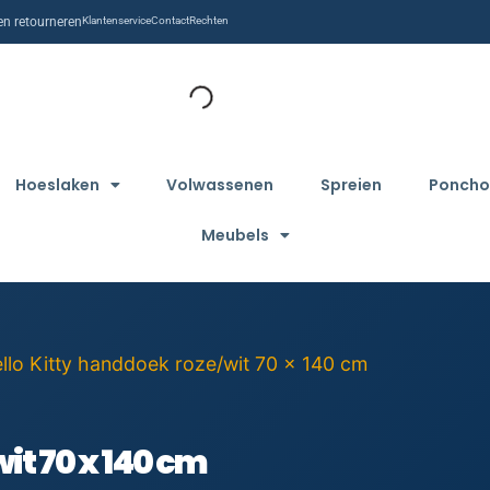
n retourneren
Klantenservice
Contact
Rechten
Hoeslaken
Volwassenen
Spreien
Poncho
Meubels
llo Kitty handdoek roze/wit 70 x 140 cm
it 70 x 140 cm