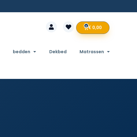
0
€
0,00
bedden
Dekbed
Matrassen