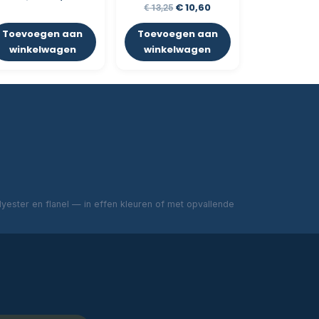
€
10,60
€
13,25
Toevoegen aan
Toevoegen aan
winkelwagen
winkelwagen
ester en flanel — in effen kleuren of met opvallende