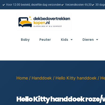
Voor 12:00 besteld, dezelfde dag verzonden
Verzendkosten €6,50
30 dage
Baby
Peuter
Kids
Dieren
Home
/
Handdoek
/
Hello Kitty handdoek
/ He
Hello Kitty handdoek roze/w