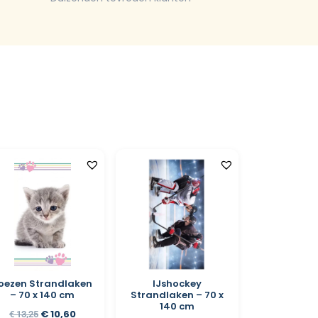
oezen Strandlaken
IJshockey
– 70 x 140 cm
Strandlaken – 70 x
140 cm
€
10,60
€
13,25