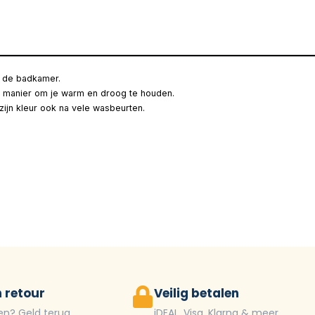
in de badkamer.
e manier om je warm en droog te houden.
ijn kleur ook na vele wasbeurten.
 retour
Veilig betalen
en? Geld terug
iDEAL, Visa, Klarna & meer