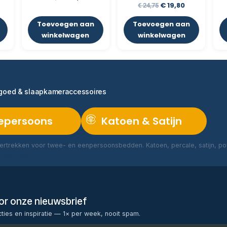
€
19,80
€
24,75
Toevoegen aan
Toevoegen aan
winkelwagen
winkelwagen
ngoed & slaapkameraccessoires
epersoons
Katoen & Satijn
rtrekken voor twee- en eenpersoonsbedden. Katoen, percale, satijn, poly
Lees meer →
voor onze nieuwsbrief
cties en inspiratie — 1× per week, nooit spam.