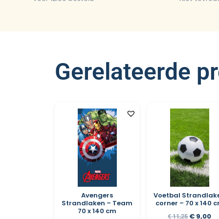
Gerelateerde p
Avengers
Voetbal Strandlak
Strandlaken – Team
corner – 70 x 140 
70 x 140 cm
€
9,00
€
11,25