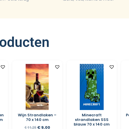
roducten
en
Wijn Strandlaken –
Minecraft
P
cm
70 x 140 cm
strandlaken SSS
blauw 70 x 140 cm
€
9,00
€
11,25