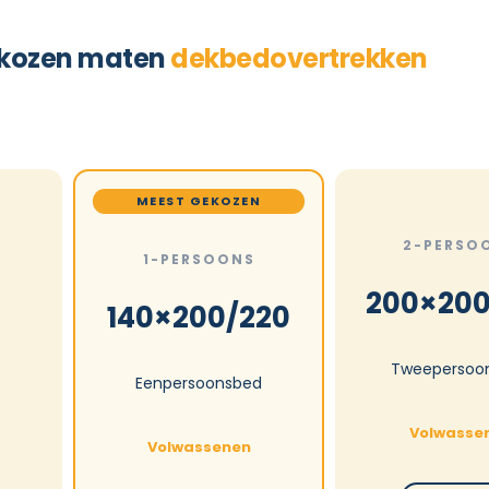
kozen maten
dekbedovertrekken
MEEST GEKOZEN
2-PERSO
1-PERSOONS
200×200
140×200/220
Tweepersoo
Eenpersoonsbed
Volwasse
Volwassenen