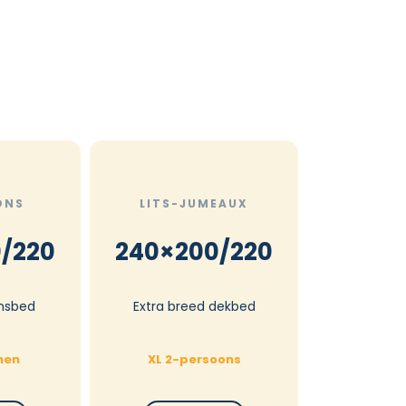
ONS
LITS-JUMEAUX
/220
240×200/220
nsbed
Extra breed dekbed
nen
XL 2-persoons