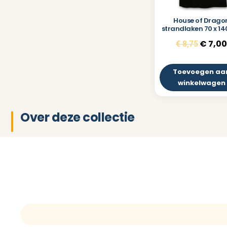
House of Drago
strandlaken 70 x 1
€
7,0
€
8,75
Toevoegen aa
winkelwagen
Over deze collectie