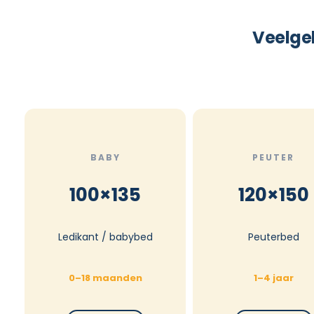
Veelge
BABY
PEUTER
100×135
120×150
Ledikant / babybed
Peuterbed
0–18 maanden
1–4 jaar