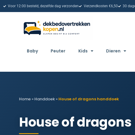
Voor 12:00 besteld, dezelfde dag verzonden
Verzendkosten €6,50
30 dage
Baby
Peuter
Kids
Dieren
Home
»
Handdoek
»
House of dragons handdoek
House of dragons