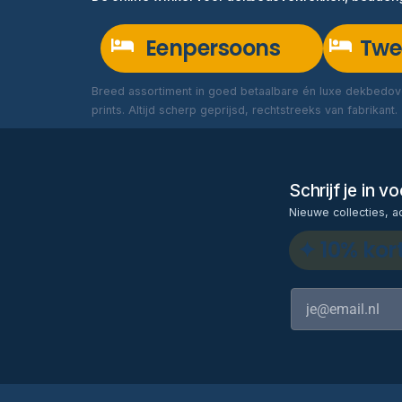
Eenpersoons
Twe
Breed assortiment in goed betaalbare én luxe dekbedove
prints. Altijd scherp geprijsd, rechtstreeks van fabrikant.
Schrijf je in 
Nieuwe collecties, a
✦ 10% kor