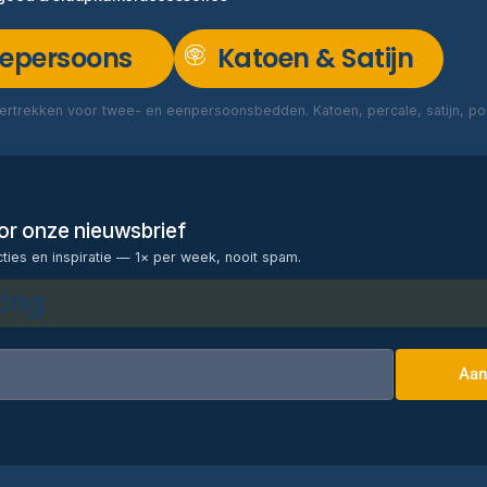
epersoons
Katoen & Satijn
rtrekken voor twee- en eenpersoonsbedden. Katoen, percale, satijn, poly
Lees meer →
voor onze nieuwsbrief
cties en inspiratie — 1× per week, nooit spam.
ting
Aan