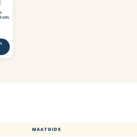
n
40 cm
0
n
MAATGIDS