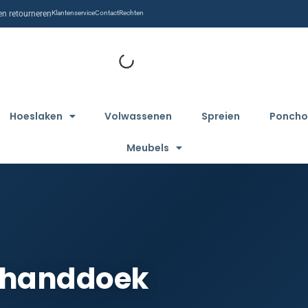
n retourneren
Klantenservice
Contact
Rechten
Hoeslaken
Volwassenen
Spreien
Poncho
Meubels
 handdoek