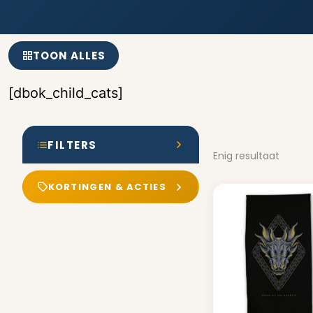
TOON ALLES
[dbok_child_cats]
FILTERS
Enig resultaat
KORTINGEN & ACTIES