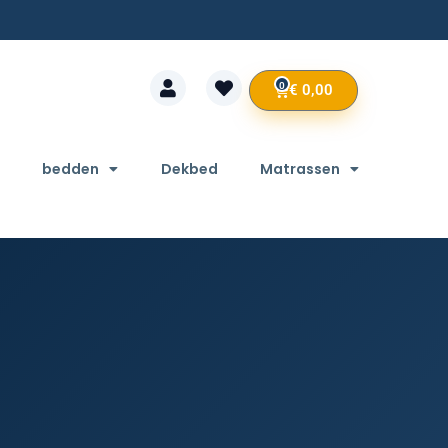
0
€
0,00
bedden
Dekbed
Matrassen