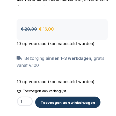
droog te houden.
Goed absorberend materiaal, aangenaam om
aan te raken, behoudt zijn kleur ook na vele
wasbeurten.
€
20,00
€
16,00
10 op voorraad (kan nabesteld worden)
Bezorging
binnen 1–3 werkdagen
, gratis
vanaf €100
10 op voorraad (kan nabesteld worden)
Toevoegen aan verlanglijst
Toevoegen aan winkelwagen