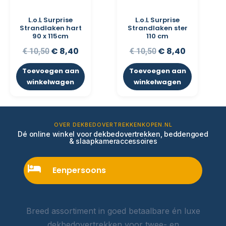
L.o.L Surprise
L.o.L Surprise
Strandlaken hart
Strandlaken ster
90 x 115cm
110 cm
€
8,40
€
8,40
€
10,50
€
10,50
Toevoegen aan
Toevoegen aan
winkelwagen
winkelwagen
OVER DEKBEDOVERTREKKENKOPEN.NL
Dé online winkel voor dekbedovertrekken, beddengoed
& slaapkameraccessoires
Eenpersoons
Breed assortiment in goed betaalbare én luxe
dekbedovertrekken voor twee- en