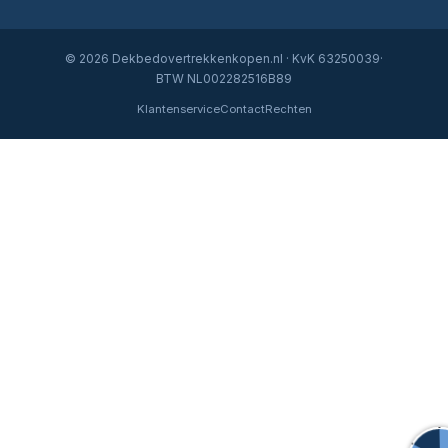
© 2026 Dekbedovertrekkenkopen.nl · KvK 63250039·
BTW NL002282516B89
Klantenservice
Contact
Rechten