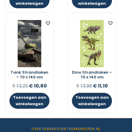
winkelwagen
winkelwagen
Tank Strandlaken
Dino Strandlaken –
– 70 x 140 cm
70 x 140 cm
€
10,60
€
11,10
€
13,25
€
13,88
Toevoegen aan
Toevoegen aan
winkelwagen
winkelwagen
OVER DEKBEDOVERTREKKENKOPEN.NL