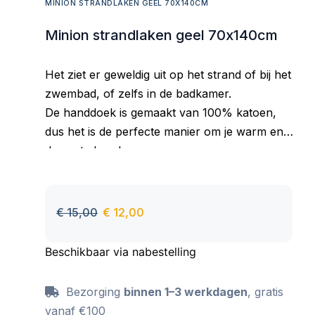
MINION STRANDLAKEN GEEL 70X140CM
Minion strandlaken geel 70x140cm
Het ziet er geweldig uit op het strand of bij het
zwembad, of zelfs in de badkamer.
De handdoek is gemaakt van 100% katoen,
dus het is de perfecte manier om je warm en
droog te houden.
Goed absorberend materiaal, aangenaam om
aan te raken, behoudt zijn kleur ook na vele
wasbeurten.
€
15,00
€
12,00
Beschikbaar via nabestelling
Bezorging
binnen 1–3 werkdagen
, gratis
vanaf €100