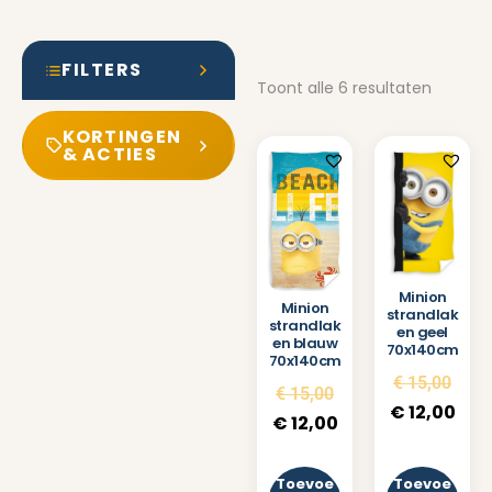
FILTERS
Toont alle 6 resultaten
KORTINGEN
& ACTIES
Minion
Minion
strandlak
strandlak
en geel
en blauw
70x140cm
70x140cm
€
15,00
€
15,00
€
12,00
€
12,00
Toevoe
Toevoe