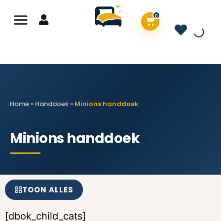
0
Home
»
Handdoek
»
Minions handdoek
Minions handdoek
TOON ALLES
[dbok_child_cats]