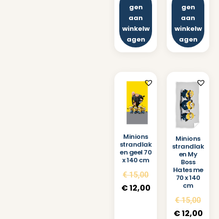
gen
gen
aan
aan
winkelw
winkelw
agen
agen
Minions
Minions
strandlak
strandlak
en geel 70
en My
x 140 cm
Boss
Hates me
€
15,00
70 x 140
cm
€
12,00
€
15,00
€
12,00