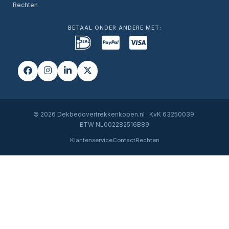
Rechten
BETAAL ONDER ANDERE MET:
© 2026 Dekbedovertrekkenkopen.nl · KvK 63250039·
BTW NL002282516B89
Klantenservice
Contact
Rechten