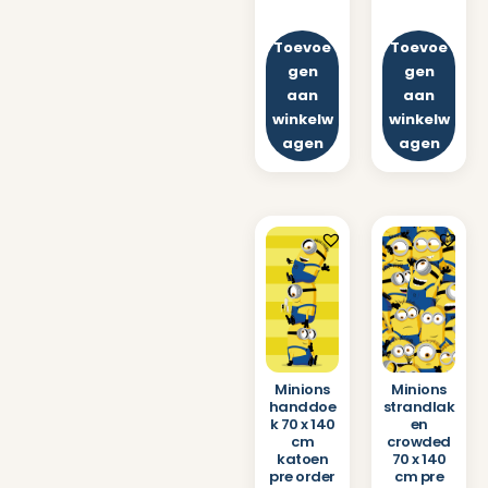
Toevoe
Toevoe
gen
gen
aan
aan
winkelw
winkelw
agen
agen
Minions
Minions
handdoe
strandlak
k 70 x 140
en
cm
crowded
katoen
70 x 140
pre order
cm pre