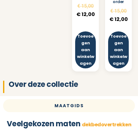
order
€
15,00
€
15,00
€
12,00
€
12,00
Toevoe
Toevoe
gen
gen
aan
aan
winkelw
winkelw
agen
agen
Over deze collectie
MAATGIDS
Veelgekozen maten
dekbedovertrekken