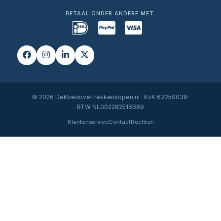
BETAAL ONDER ANDERE MET:
© 2026 Dekbedovertrekkenkopen.nl · KvK 63250039·
BTW NL002282516B89
Klantenservice
Contact
Rechten