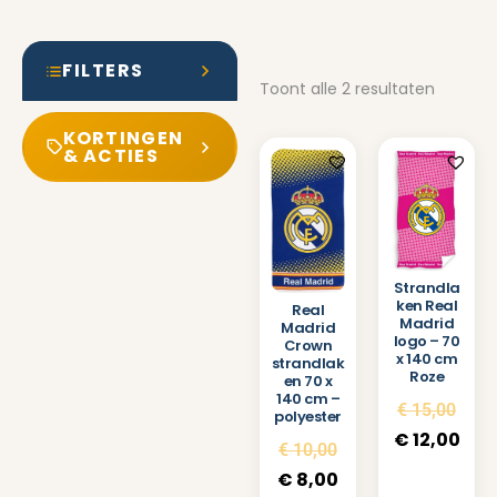
FILTERS
Toont alle 2 resultaten
KORTINGEN
& ACTIES
Strandla
ken Real
Real
Madrid
Madrid
logo – 70
Crown
x 140 cm
strandlak
Roze
en 70 x
140 cm –
€
15,00
polyester
€
12,00
€
10,00
€
8,00