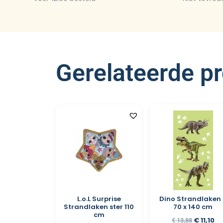
Gerelateerde p
L.o.L Surprise
Dino Strandlaken
Strandlaken ster 110
70 x 140 cm
cm
€
11,10
€
13,88