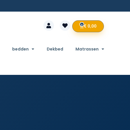
0
€
0,00
bedden
Dekbed
Matrassen