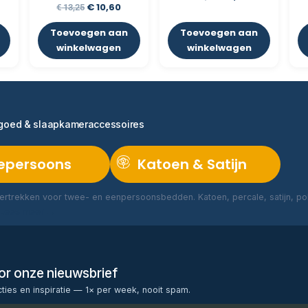
€
10,60
€
13,25
Toevoegen aan
Toevoegen aan
winkelwagen
winkelwagen
ngoed & slaapkameraccessoires
epersoons
Katoen & Satijn
rtrekken voor twee- en eenpersoonsbedden. Katoen, percale, satijn, poly
Lees meer →
voor onze nieuwsbrief
cties en inspiratie — 1× per week, nooit spam.