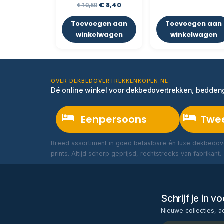
€
8,40
€
10,50
Toevoegen aan
Toevoegen aan
winkelwagen
winkelwagen
OVER DEKBEDOVERTREKKENKOPEN.NL
Dé online winkel voor dekbedovertrekken, bedde
Eenpersoons
Twe
Breed assortiment in goed betaalbare én luxe dekbedove
prints. Altijd scherp geprijsd, rechtstreeks van fabrikant.
Schrijf je in 
Nieuwe collecties, a