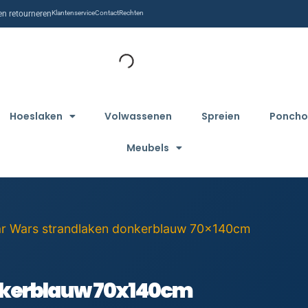
n retourneren
Klantenservice
Contact
Rechten
Hoeslaken
Volwassenen
Spreien
Poncho
Meubels
ar Wars strandlaken donkerblauw 70x140cm
nkerblauw 70x140cm