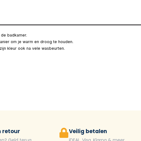
in de badkamer.
anier om je warm en droog te houden.
ijn kleur ook na vele wasbeurten.
 retour
Veilig betalen
en? Geld terug
iDEAL, Visa, Klarna & meer