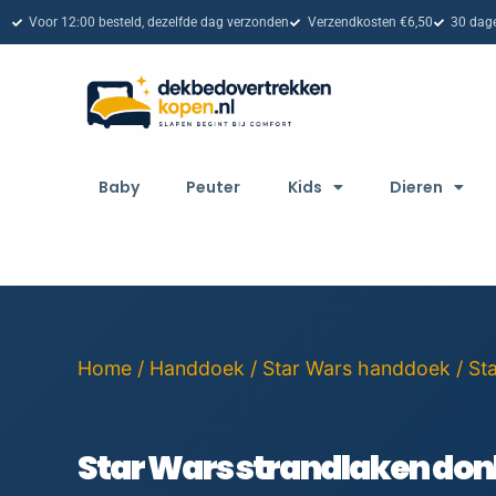
Voor 12:00 besteld, dezelfde dag verzonden
Verzendkosten €6,50
30 dage
Baby
Peuter
Kids
Dieren
Home
/
Handdoek
/
Star Wars handdoek
/ St
Star Wars strandlaken do