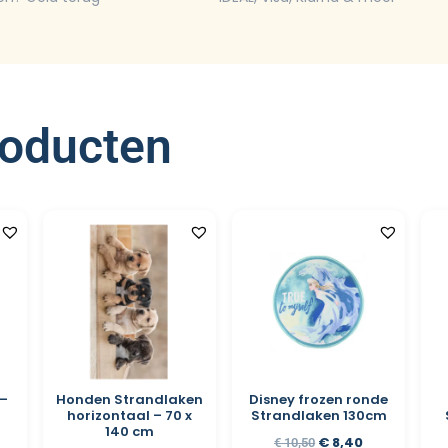
roducten
 –
Honden Strandlaken
Disney frozen ronde
horizontaal – 70 x
Strandlaken 130cm
140 cm
€
8,40
€
10,50