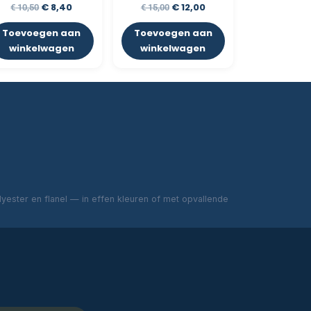
€
8,40
€
12,00
€
10,50
€
15,00
Toevoegen aan
Toevoegen aan
winkelwagen
winkelwagen
ester en flanel — in effen kleuren of met opvallende