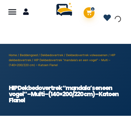
0
Home
/
Beddengoed
/
Dekbedovertrek
/
Dekbedovertrek volwassenen
/
HIP
dekbedovertrek
/ HIP Dekbedovertrek “mandala’s en een vogel” – Multi –
(140×200/220 cm) – Katoen Flanel
HIP Dekbedovertrek “mandala’s en een
vogel” – Multi – (140×200/220 cm) – Katoen
Flanel