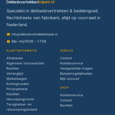
kopen.nl
Dekbedovertrekken
Specialist in dekbedovertrekken & beddengoed.
Rechtstreeks van fabrikant, altijd op voorraad in
Nederland.
info@dekbedovertrekkenkopen.nl
Ma–vrij 09:00 – 17:00
KLANTINFORMATIE
SERVICE
Afrekenen
Contact
Algemene Voorwaarden
Klantenservice
Rechten
Veelgestelde vragen
Verlanglijst
Betaalmogelijkheden
Winkelwagen
Mijn account
Kortingscodes
SHOP
Privacybeleid
Klachten
Klantenservice
Herroepingsrecht
Contact
Terugbetaal- en
Rechten
retourneringsbeleid