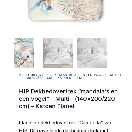
HIP DEKBEDOVERTREK “MANDALA’S EN EEN VOGEL” – MULTI
– (140×200/220 CM) – KATOEN FLANEL
HIP Dekbedovertrek “mandala’s en
een vogel” – Multi – (140×200/220
cm) – Katoen Flanel
Flanellen dekbedovertrek “Camunda” van
HIP. Dit opvallende dekbedovertrek met