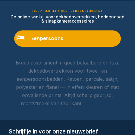
OVER DEKBEDOVERTREKKENKOPEN.NL
Dé online winkel voor dekbedovertrekken, beddengoed
& slaapkameraccessoires
Eenpersoons
Breed assortiment in goed betaalbare én luxe
dekbedovertrekken voor twee- en
eenpersoonsbedden. Katoen, percale, satijn,
polyester en flanel — in effen kleuren of met
opvallende prints. Altijd scherp geprijsd,
rechtstreeks van fabrikant.
Lees meer →
Schrijf je in voor onze nieuwsbrief