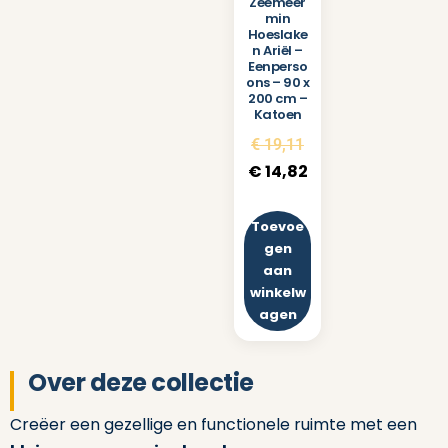
Zeemeer
min
Hoeslake
n Ariël –
Eenperso
ons – 90 x
200 cm –
Katoen
€
19,11
€
14,82
Toevoe
gen
aan
winkelw
agen
Over deze collectie
Creëer een gezellige en functionele ruimte met een