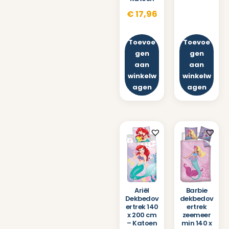
€
17,96
Toevoe
Toevoe
gen
gen
aan
aan
winkelw
winkelw
agen
agen
Ariël
Barbie
Dekbedov
dekbedov
ertrek 140
ertrek
x 200 cm
zeemeer
– Katoen
min 140 x