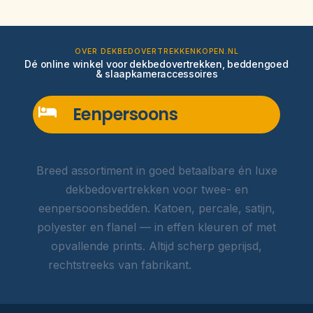
OVER DEKBEDOVERTREKKENKOPEN.NL
Dé online winkel voor dekbedovertrekken, beddengoed
& slaapkameraccessoires
Eenpersoons
Breed assortiment in goed betaalbare én luxe
dekbedovertrekken voor twee- en
eenpersoonsbedden. Katoen, percale, satijn,
polyester en flanel — in effen kleuren of met
opvallende prints. Altijd scherp geprijsd,
rechtstreeks van fabrikant.
Lees meer →