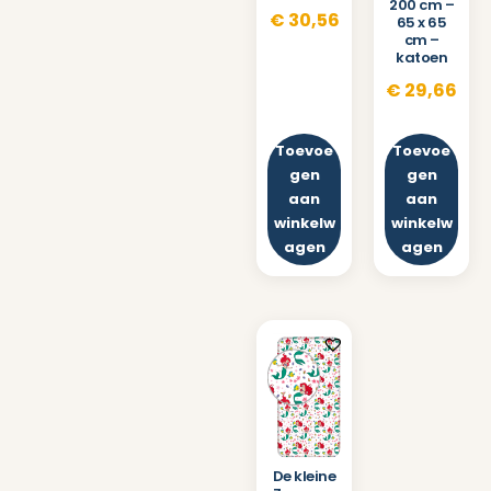
200 cm –
€
30,56
65 x 65
cm –
katoen
€
29,66
Toevoe
Toevoe
gen
gen
aan
aan
winkelw
winkelw
agen
agen
De kleine