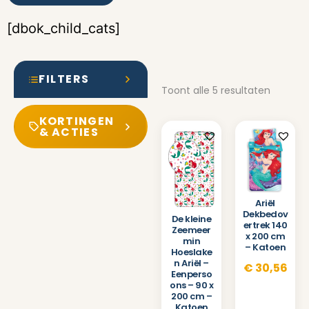
[dbok_child_cats]
FILTERS
Toont alle 5 resultaten
KORTINGEN
& ACTIES
Ariël
Dekbedov
De kleine
ertrek 140
Zeemeer
x 200 cm
min
– Katoen
Hoeslake
n Ariël –
€
30,56
Eenperso
ons – 90 x
200 cm –
Katoen