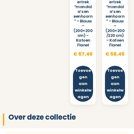
ertrek
ertrek
“mandal
“mandal
a’s en
a’s en
eenhoorn
eenhoorn
” – Blauw
” – Blauw
–
–
(200×200
(200×200
cm) –
/220 cm)
Katoen
– Katoen
Flanel
Flanel
€
67,46
€
58,46
Toevoe
Toevoe
gen
gen
aan
aan
winkelw
winkelw
agen
agen
Over deze collectie