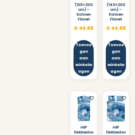
(135×200
(140×200
cm) –
cm) –
Katoen
Katoen
Flanel
Flanel
€
44,96
€
44,96
Toevoe
Toevoe
gen
gen
aan
aan
winkelw
winkelw
agen
agen
HIP
HIP
Dekbedov
Dekbedov