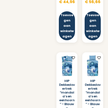
€
44,96
€
56,66
Toevoe
Toevoe
gen
gen
aan
aan
winkelw
winkelw
agen
agen
HIP
HIP
Dekbedov
Dekbedov
ertrek
ertrek
“mandal
“mandal
a’s en
a’s en
eenhoorn
eenhoorn
” – Blauw
” – Blauw
–
–