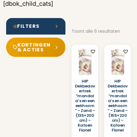
[dbok_child_cats]
FILTERS
Toont alle 6 resultaten
KORTINGEN
& ACTIES
HIP
HIP
Dekbedov
Dekbedov
ertrek
ertrek
“mandal
“mandal
a’s en een
a’s en een
eekhoorn
eekhoorn
” – Zand –
” – Zand –
(135×200
(155×220
cm) –
cm) –
Katoen
Katoen
Flanel
Flanel