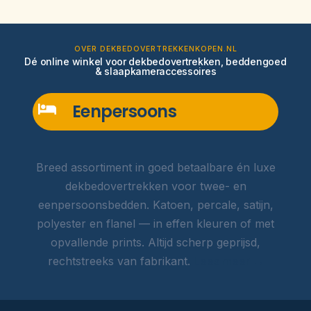
OVER DEKBEDOVERTREKKENKOPEN.NL
Dé online winkel voor dekbedovertrekken, beddengoed
& slaapkameraccessoires
Eenpersoons
Breed assortiment in goed betaalbare én luxe
dekbedovertrekken voor twee- en
eenpersoonsbedden. Katoen, percale, satijn,
polyester en flanel — in effen kleuren of met
opvallende prints. Altijd scherp geprijsd,
rechtstreeks van fabrikant.
Lees meer →