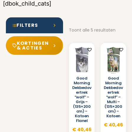
[dbok_child_cats]
FILTERS
Toont alle 5 resultaten
KORTINGEN
& ACTIES
Good
Good
Morning
Morning
Dekbedov
Dekbedov
ertrek
ertrek
“wolf” –
“wolf” –
Grijs –
Multi –
(135×200
(135×200
cm) –
cm) –
Katoen
Katoen
Flanel
€
40,46
€
40,46