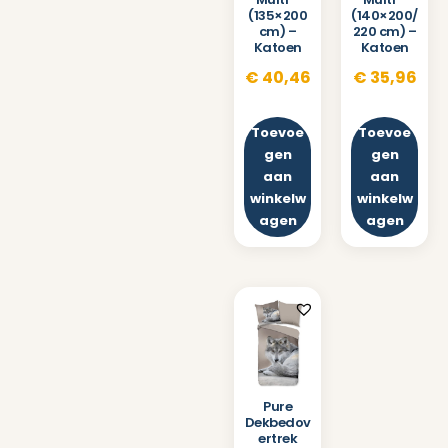
(135×200
(140×200/
cm) –
220 cm) –
Katoen
Katoen
€
40,46
€
35,96
Toevoe
Toevoe
gen
gen
aan
aan
winkelw
winkelw
agen
agen
Pure
Dekbedov
ertrek