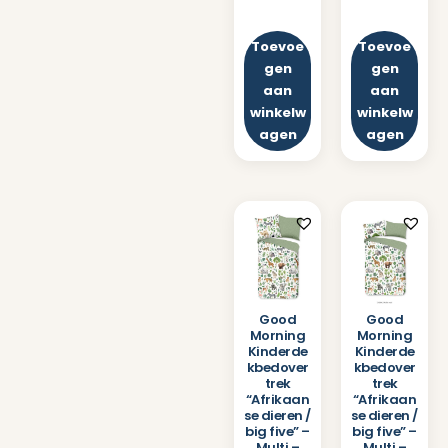
Toevoe
Toevoe
gen
gen
aan
aan
winkelw
winkelw
agen
agen
Good
Good
Morning
Morning
Kinderde
Kinderde
kbedover
kbedover
trek
trek
“Afrikaan
“Afrikaan
se dieren /
se dieren /
big five” –
big five” –
Multi –
Multi –