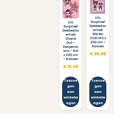
LOL
Surprise!
LOL
Dekbedov
Surprise!
ertrek
Dekbedov
Winter
ertrek
Chill 140 x
Stand
200 cm –
Out –
Katoen
Eenperso
ons – 140
€
26,96
x 200 cm
– Katoen
€
31,46
Toevoe
Toevoe
gen
gen
aan
aan
winkelw
winkelw
agen
agen