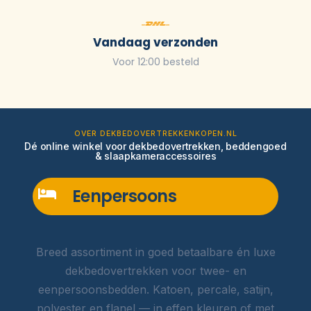
Vandaag verzonden
Voor 12:00 besteld
OVER DEKBEDOVERTREKKENKOPEN.NL
Dé online winkel voor dekbedovertrekken, beddengoed
& slaapkameraccessoires
Eenpersoons
Breed assortiment in goed betaalbare én luxe
dekbedovertrekken voor twee- en
eenpersoonsbedden. Katoen, percale, satijn,
polyester en flanel — in effen kleuren of met