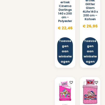
ertrek
ertrek
Glitter
Cinema
Glam
Darlings
4Life 140 x
140 x 200
200 cm –
cm –
Katoen
Polyester
€
26,96
€
22,46
Toevoe
Toevoe
gen
gen
aan
aan
winkelw
winkelw
agen
agen