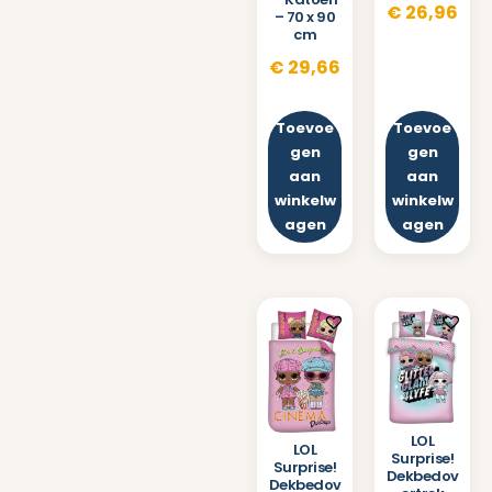
€
26,96
– 70 x 90
cm
€
29,66
Toevoe
Toevoe
gen
gen
aan
aan
winkelw
winkelw
agen
agen
LOL
LOL
Surprise!
Surprise!
Dekbedov
Dekbedov