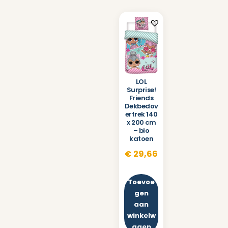
LOL
Surprise!
Friends
Dekbedov
ertrek 140
x 200 cm
– bio
katoen
€
29,66
Toevoe
gen
aan
winkelw
agen