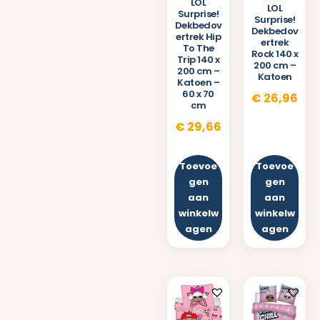
LOL
LOL
Surprise!
Surprise!
Dekbedov
Dekbedov
ertrek Hip
ertrek
To The
Rock 140 x
Trip 140 x
200 cm –
200 cm –
Katoen
Katoen –
60 x 70
€
26,96
cm
€
29,66
Toevoe
Toevoe
gen
gen
aan
aan
winkelw
winkelw
agen
agen