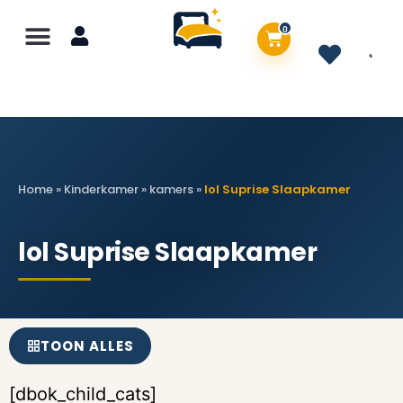
0
Home
»
Kinderkamer
»
kamers
»
lol Suprise Slaapkamer
lol Suprise Slaapkamer
TOON ALLES
[dbok_child_cats]