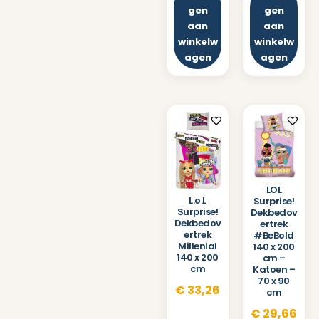
gen
gen
aan
aan
winkelw
winkelw
agen
agen
LOL
L.o.L
Surprise!
Surprise!
Dekbedov
Dekbedov
ertrek
ertrek
#BeBold
Millenial
140 x 200
140 x 200
cm –
cm
Katoen –
70 x 90
€
33,26
cm
€
29,66