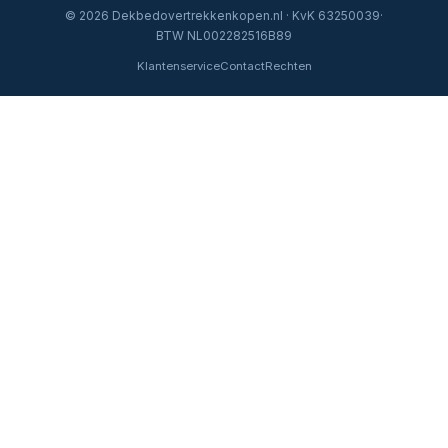
© 2026 Dekbedovertrekkenkopen.nl · KvK 63250039·
BTW NL002282516B89
Klantenservice
Contact
Rechten