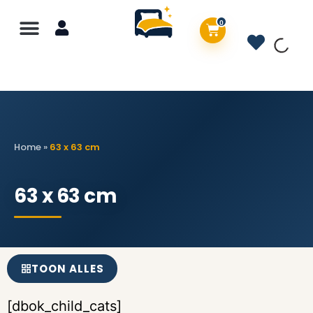
0
Home
»
63 x 63 cm
63 x 63 cm
TOON ALLES
[dbok_child_cats]