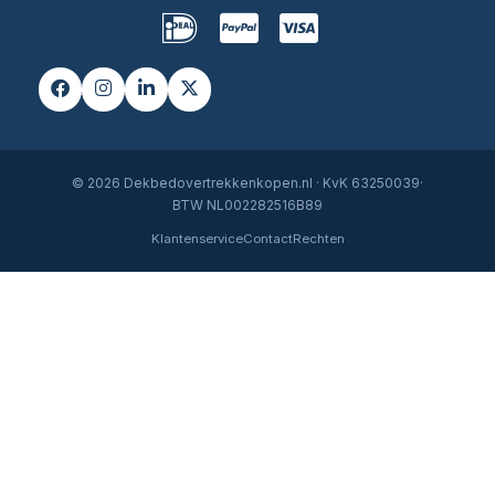
© 2026 Dekbedovertrekkenkopen.nl · KvK 63250039·
BTW NL002282516B89
Klantenservice
Contact
Rechten