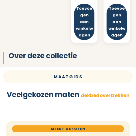
Toevoe
Toevoe
gen
gen
aan
aan
winkelw
winkelw
agen
agen
Over deze collectie
MAATGIDS
Veelgekozen maten
dekbedovertrekken
MEEST GEKOZEN