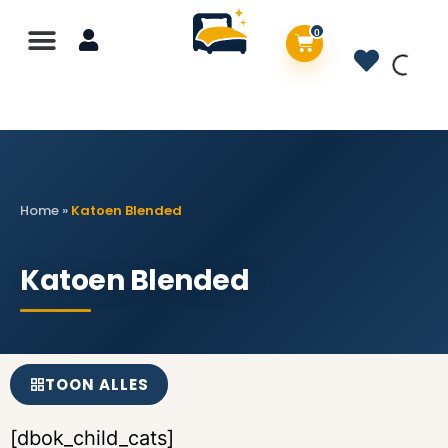
0
Home
»
Katoen Blended
Katoen Blended
TOON ALLES
[dbok_child_cats]