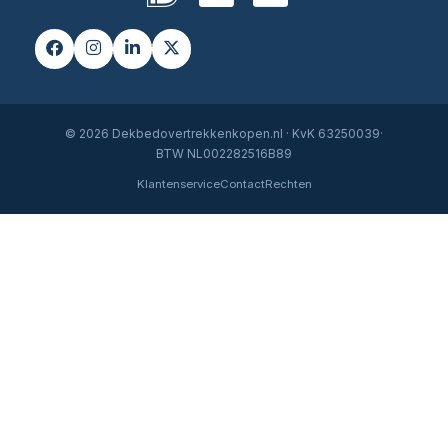
© 2026 Dekbedovertrekkenkopen.nl · KvK 63250039·
BTW NL002282516B89
Klantenservice
Contact
Rechten