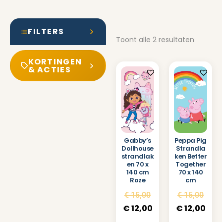
FILTERS
Toont alle 2 resultaten
KORTINGEN
& ACTIES
Peppa Pig
Gabby’s
Strandla
Dollhouse
ken Better
strandlak
Together
en 70 x
70 x 140
140 cm
cm
Roze
€
15,00
€
15,00
€
12,00
€
12,00