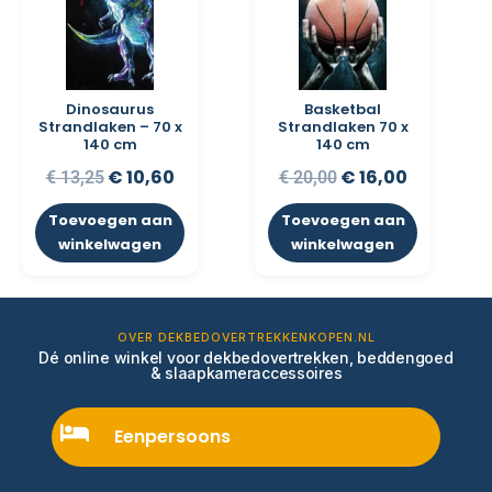
Dinosaurus
Basketbal
Strandlaken – 70 x
Strandlaken 70 x
140 cm
140 cm
€
10,60
€
16,00
€
13,25
€
20,00
Toevoegen aan
Toevoegen aan
winkelwagen
winkelwagen
OVER DEKBEDOVERTREKKENKOPEN.NL
Dé online winkel voor dekbedovertrekken, beddengoed
& slaapkameraccessoires
Eenpersoons