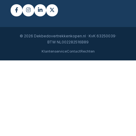
© 2026 Dekbedovertrekkenkopen.nl · KvK 63250039·
BTW NL002282516B89
Klantenservice
Contact
Rechten