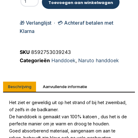
Toevoegen aan winkelwagen
🎁 Verlanglijst · 💳 Achteraf betalen met
Klarna
SKU
8592753039243
Categorieën
Handdoek
,
Naruto handdoek
Beschrijving
Aanvullende informatie
Het ziet er geweldig uit op het strand of bij het zwembad,
of zelfs in de badkamer.
De handdoek is gemaakt van 100% katoen , dus het is de
perfecte manier om je warm en droog te houden.
Goed absorberend materiaal, aangenaam om aan te
raken, behoudt zijn kleur ook na vele wasbeurten.