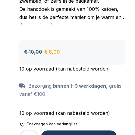
zwembad, of zelfs in de badkamer.
De handdoek is gemaakt van 100% katoen,
dus het is de perfecte manier om je warm en
droog te houden.
Goed absorberend materiaal, aangenaam om
aan te raken, behoudt zijn kleur ook na vele
wasbeurten.
€
10,00
€
8,00
10 op voorraad (kan nabesteld worden)
Bezorging
binnen 1–3 werkdagen
, gratis
vanaf €100
10 op voorraad (kan nabesteld worden)
Toevoegen aan verlanglijst