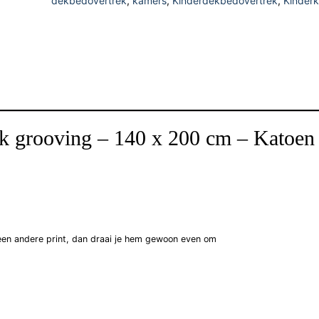
dekbedovertrek
,
kamers
,
Kinderdekbedovertrek
,
Kinder
k grooving – 140 x 200 cm – Katoen
 een andere print, dan draai je hem gewoon even om