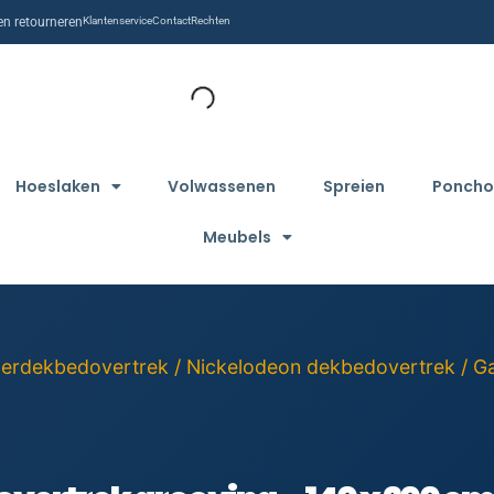
n retourneren
Klantenservice
Contact
Rechten
Hoeslaken
Volwassenen
Spreien
Poncho
Meubels
derdekbedovertrek
/
Nickelodeon dekbedovertrek
/ G