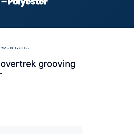
– Polyester
 CM – POLYESTER
overtrek grooving
r