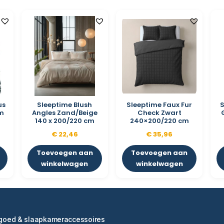
us
Sleeptime Blush
Sleeptime Faux Fur
S
cm
Angles Zand/Beige
Check Zwart
140 x 200/220 cm
240×200/220 cm
€
22,46
€
35,96
Toevoegen aan
Toevoegen aan
winkelwagen
winkelwagen
ngoed & slaapkameraccessoires