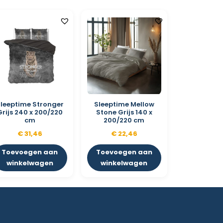
leeptime Stronger
Sleeptime Mellow
Grijs 240 x 200/220
Stone Grijs 140 x
cm
200/220 cm
€
31,46
€
22,46
Toevoegen aan
Toevoegen aan
winkelwagen
winkelwagen