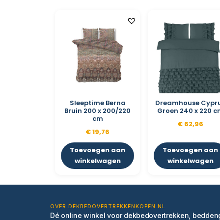
Sleeptime Berna
Dreamhouse Cypr
Bruin 200 x 200/220
Groen 240 x 220 
cm
€
62,96
€
19,76
Toevoegen aan
Toevoegen aan
winkelwagen
winkelwagen
OVER DEKBEDOVERTREKKENKOPEN.NL
Dé online winkel voor dekbedovertrekken, bedde