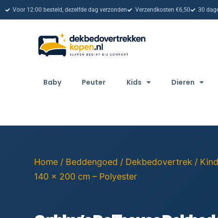
Voor 12:00 besteld, dezelfde dag verzonden
Verzendkosten €6,50
30 dage
Baby
Peuter
Kids
Dieren
Home
/
Beddengoed
/
Dekbedovertrek
/
Kin
140 x 200 cm – Polyester