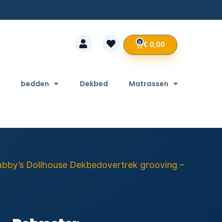
0
€
0,00
bedden
Dekbed
Matrassen
abby’s Dollhouse Dekbedovertrek grooving –