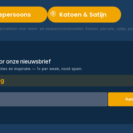
epersoons
Katoen & Satijn
rtrekken voor twee- en eenpersoonsbedden. Katoen, percale, satijn, poly
Lees meer →
voor onze nieuwsbrief
cties en inspiratie — 1× per week, nooit spam.
ng
Aan