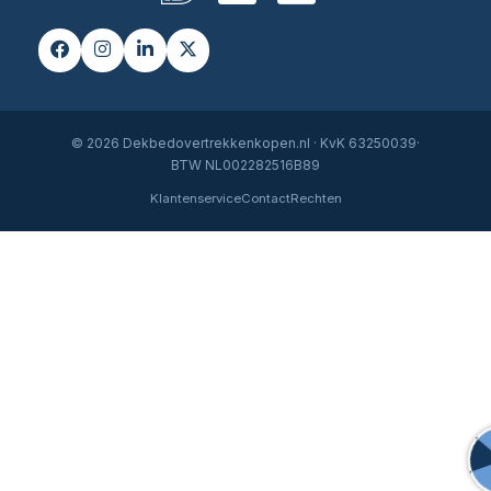
© 2026 Dekbedovertrekkenkopen.nl · KvK 63250039·
BTW NL002282516B89
Klantenservice
Contact
Rechten