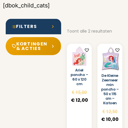
[dbok_child_cats]
FILTERS
Toont alle 2 resultaten
KORTINGEN
& ACTIES
Ariel
poncho –
De Kleine
60 x 120
Zeemeer
cm
min
poncho –
€
15,00
50 x 115
cm –
€
12,00
Katoen
€
12,50
€
10,00