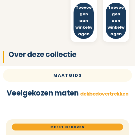
Toevoe
Toevoe
gen
gen
aan
aan
winkelw
winkelw
agen
agen
Over deze collectie
MAATGIDS
Veelgekozen maten
dekbedovertrekken
MEEST GEKOZEN